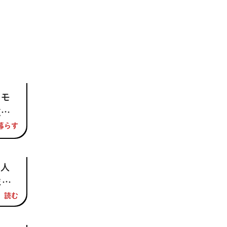
ロモ
広が
う |PR| #2
暮らす
の人
まれ
中国
読む
『菜
吟