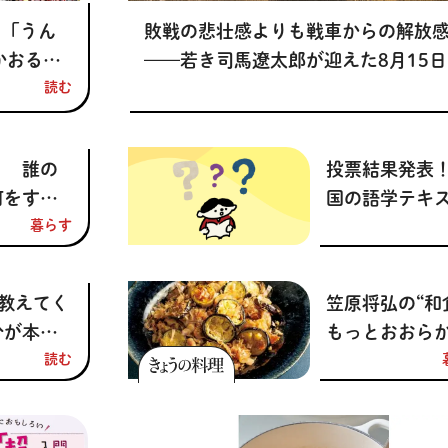
と「うん
敗戦の悲壮感よりも戦車からの解放
かおる
——若き司馬遼太郎が迎えた8月15
行記念対
読む
和20年8月15日】
？ 誰の
投票結果発表！
何をすれ
国の語学テキ
？ 「終
暮らす
学習者が「気
のき」
っていること
日から使
は？【ニョコ
が教えてく
笠原将弘の“和
かるい終
習サポート・
分が本当
もっとおおら
ストチャレン
いこと
読む
いい。”夏の定
北欧部
理「豚バラ肉
rn learn
すのおかか炒
D—北欧