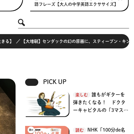
語フレーズ【大人の中学英語エクササイズ】
keyword
ダックの幻の原画に、スティーブン・キングが物語を。『ヘンゼルとグ
PICK UP
誰もがギターを
楽しむ
弾きたくなる！ ドクタ
ーキャピタルの「3マス
流 ギターメソッド」公
開 【3か月でマスターす
NHK「100分de名
読む
る ギター】