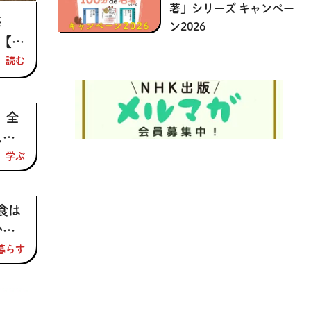
著」シリーズ キャンペー
感
ン2026
日【昭
読む
 全
スト
にな
学ぶ
」
の学
食は
テキ
かで
ジ】
番料
暮らす
とな
め」