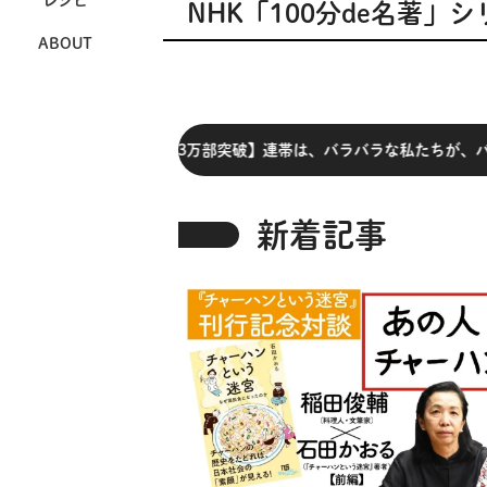
レシピ
NHK「100分de名著」シ
ABOUT
3万部突破】連帯は、バラバラな私たちが、バラバラなまま共に生きて
新着記事