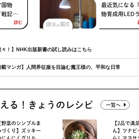
ア国物
最近気になる
語』#1【別冊
ド戦記』
物育成用LED
NHK100分de
・ポッタ
読む
ト」 普通のL
著】
る、移り
と何が違う？
教心
々！】NHK出版新書の試し読みはこちら
ころの時
ンタジー
連載マンガ】人間界征服を目論む魔王様の、平和な日常
れた宗
える！
きょうのレシピ
一覧へ
夏野菜のシンプルま
【2品で満
めづくり】ズッキー
ん】ツナピ
のにんにくグリル
らしマヨサ