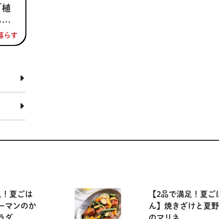
「植
ライ
名
ED
暮らす
足！夏ごは
【2品で満足！夏ご
ーマンのか
ん】焼きざけと夏野
ラダ
のマリネ