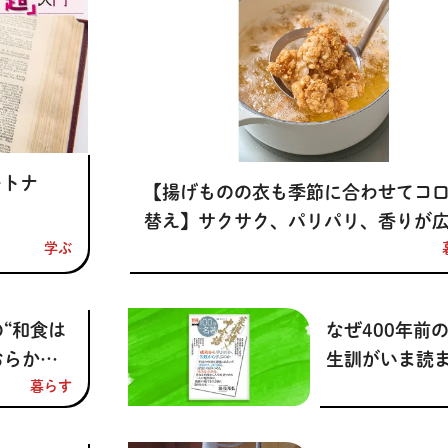
方を学ぶ
ートナ
【揚げものの衣も季節に合わせてコ
替え】サクサク、パリパリ、香りが
学ぶ
るコロモで 季節の味を楽しも
“和食は
なぜ400年前
おらかで
生訓がいま読
ールのあ
暮らす
ているのか？ 
トマトの
の二大処世訓
け」
根譚』と『呻