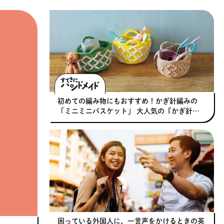
初めての編み物にもおすすめ！かぎ針編みの
「ミニミニバスケット」 大人気の『かぎ針で
編む 春夏糸のバッグと帽子』より
困っている外国人に、一言声をかけるときの英