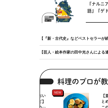
『ナルニ
語』『ゲ
『ハリー
ー』に見
変わる宗
【『新・古代史』などベストセラーが続
【NHKこ
代『ファ
【芸人・絵本作家の田中光さんによる
に秘めら
教』】
料理のプロが教
NEW
【シンプルだからおい
【
しい！夏野菜レシピ】
と
さばみそきゅうりのラ
ニ