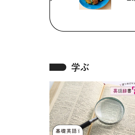
ー油がけ
学ぶ