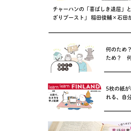
チャーハンの「喜ばしき退屈」
ざりブースト」 稲田俊輔×石田
【『チャーハンという迷宮』刊
談・前編】
何のため
ため？ 
ばいいの
活きほん
【NHK明
5枚の紙
える あ
れる、自
活】
にやりた
——週末
chika【lea
FINLAN