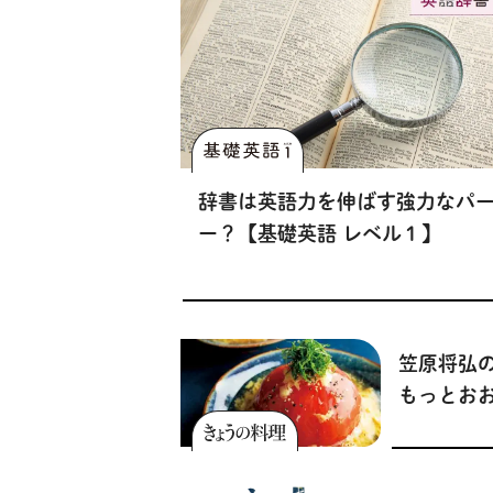
で、生き
記録】
辞書は英語力を伸ばす強力なパ
ー？【基礎英語 レベル１】
笠原将弘の
もっとお
いい。”ビ
てにも「
卵あんか