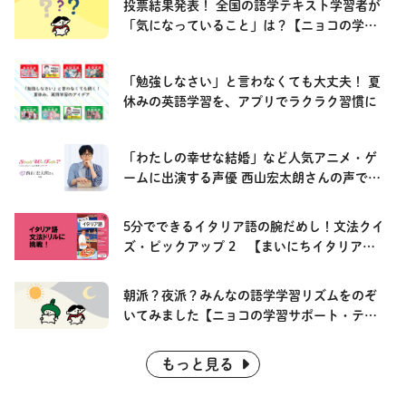
投票結果発表！ 全国の語学テキスト学習者が
「気になっていること」は？【ニョコの学習
サポート・テキストチャレンジ】
「勉強しなさい」と言わなくても大丈夫！ 夏
休みの英語学習を、アプリでラクラク習慣に
「わたしの幸せな結婚」など人気アニメ・ゲ
ームに出演する声優 西山宏太朗さんの声で英
語が学べる「基礎英語 レベル2」の連載を紹
介！
5分でできるイタリア語の腕だめし！文法クイ
ズ・ピックアップ 2 【まいにちイタリア
語】
朝派？夜派？みんなの語学学習リズムをのぞ
いてみました【ニョコの学習サポート・テキ
ストチャレンジ】
もっと見る