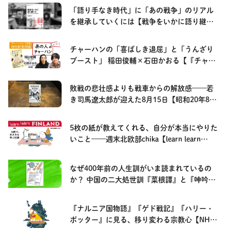
「語り手なき時代」に「あの戦争」のリアル
を継承していくには【戦争をいかに語り継ぐ
か】
チャーハンの「喜ばしき退屈」と「うんざり
ブースト」 稲田俊輔×石田かおる【『チャー
ハンという迷宮』刊行記念対談・前編】
敗戦の悲壮感よりも戦車からの解放感——若
き司馬遼太郎が迎えた8月15日【昭和20年8月
15日】
5枚の紙が教えてくれる、自分が本当にやりた
いこと——週末北欧部chika【learn learn
FINLAND—北欧で、生き方を学ぶ記録】
なぜ400年前の人生訓がいま読まれているの
か？ 中国の二大処世訓『菜根譚』と『呻吟
語』#1【別冊NHK100分de名著】
『ナルニア国物語』『ゲド戦記』『ハリー・
ポッター』に見る、移り変わる宗教心【NHK