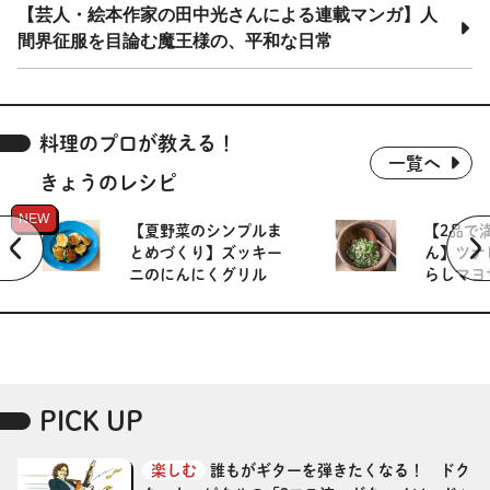
【芸人・絵本作家の田中光さんによる連載マンガ】人
間界征服を目論む魔王様の、平和な日常
料理のプロが教える！
一覧へ
きょうのレシピ
NEW
【夏野菜のシンプルま
【2品で
とめづくり】ズッキー
ん】ツナ
ニのにんにくグリル
らしマヨ
PICK UP
楽しむ
誰もがギターを弾きたくなる！ ドク