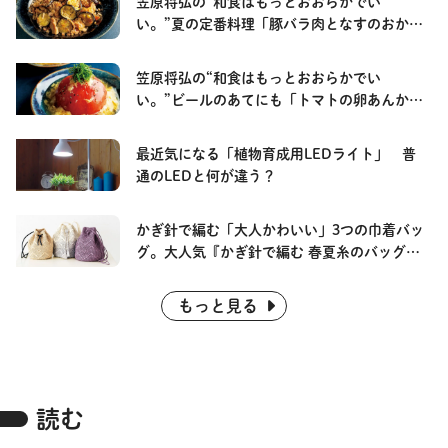
笠原将弘の“和食はもっとおおらかでい
い。”夏の定番料理「豚バラ肉となすのおかか
炒め」
笠原将弘の“和食はもっとおおらかでい
い。”ビールのあてにも「トマトの卵あんか
け」
最近気になる「植物育成用LEDライト」 普
通のLEDと何が違う？
かぎ針で編む「大人かわいい」3つの巾着バッ
グ。大人気『かぎ針で編む 春夏糸のバッグと
帽子』より
もっと見る
読む