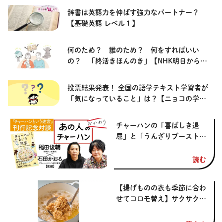
辞書は英語力を伸ばす強力なパートナー？
【基礎英語 レベル１】
何のため？ 誰のため？ 何をすればいい
の？ 「終活きほんのき」【NHK明日から使
える あかるい終活】
投票結果発表！ 全国の語学テキスト学習者が
「気になっていること」は？【ニョコの学習
サポート・テキストチャレンジ】
チャーハンの「喜ばしき退
屈」と「うんざりブースト」
稲田俊輔×石田かおる【『チ
ャーハンという迷宮』刊行記
読む
念対談・前編】
【揚げものの衣も季節に合わ
せてコロモ替え】サクサク、
パリパリ、香りが広がるコロ
モで 季節の味を楽しもう