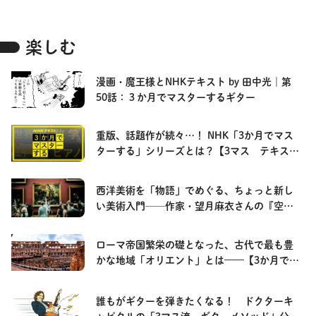
楽しむ
漫画・魔王様とNHKテキスト by 田中光｜第
50話：３か月でマスターするギター
重版、話題作が続々…！ NHK「3か月でマス
ターする」シリーズとは？【3マス テキスト
紹介！】
西洋美術を「物語」でめぐる、ちょっと新し
い美術入門──作家・望月麻衣さんの『空想
美術館』ガイド
ローマ帝国繁栄の礎となった、古代で最も豊
かな地域「オリエント」とは——【3か月でマ
スターする世界史】
誰もがギターを弾きたくなる！ ドクターキ