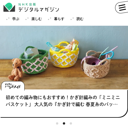
学ぶ
楽しむ
暮らす
読む
学ぶ
英語
フランス語
ドイツ語
イタリア語
スペイン語
ロシア語
中国語
ハングル（韓国語）
困っている外国人に、一言声をかけるときの英語フレー
NHK「100分de名著」シリーズ キャンペーン2026
初めての編み物にもおすすめ！かぎ針編みの「ミニミニ
困っている外国人に、一言声をかけるときの英語フレー
NHK「100分de名著」シリーズ キャンペーン2026
その他
ズ【大人の中学英語エクササイズ】
バスケット」 大人気の『かぎ針で編む 春夏糸のバッグ
ズ【大人の中学英語エクササイズ】
と帽子』より
楽しむ
趣味
俳句
短歌
囲碁