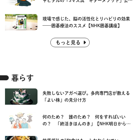
ャピタルの「3マス流 ギターメソッド」公
開 【3か月でマスターする ギター】
現場で感じた、脳の活性化とリハビリの効果
——囲碁療法のススメ【NHK囲碁講座】
もっと見る
暮らす
失敗しないアガベ選び。多肉専門店が教える
「よい株」の見分け方
何のため？ 誰のため？ 何をすればいい
の？ 「終活きほんのき」【NHK明日から使
える あかるい終活】