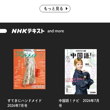
こころの時代『ファンタジーに秘められた宗
教』】
もっと見る
and more
すてきにハンドメイド
中国語！ナビ 2026年7月
まい
2026年7月号
号
年7