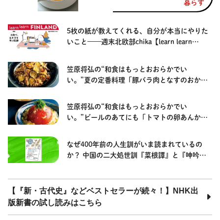
暮らす
|PR| #2
5枚の紙が教えてくれる、自分が本当にやりた
いこと——週末北欧部chika【learn learn
FINLAND—北欧で、生き方を学ぶ記録】
笠原将弘の“和食はもっとおおらかでい
い。”夏の定番料理「豚バラ肉となすのおかか
炒め」
笠原将弘の“和食はもっとおおらかでい
い。”ビールのあてにも「トマトの卵あんか
け」
なぜ400年前の人生訓がいま読まれているの
か？ 中国の二大処世訓『菜根譚』と『呻吟
語』#1【別冊NHK100分de名著】
【『新・古代史』などベストセラーが続々！】NHK出
版新書の試し読みはこちら