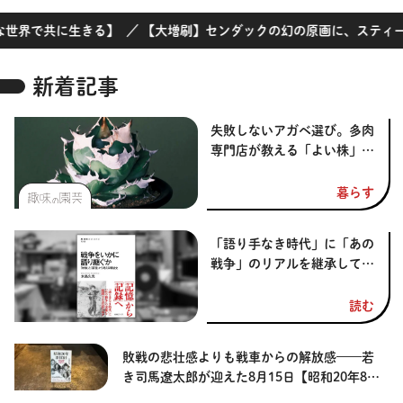
将棋
その他
に生きる】
／
【大増刷】センダックの幻の原画に、スティーブン・キン
暮らす
料理
園芸
ハンドメイド
健康
その他
新着記事
読む
教養
NHK出版新書
失敗しないアガベ選び。多肉
専門店が教える「よい株」の
NHKブックス
100分de名著
見分け方
暮らす
作品
その他
「語り手なき時代」に「あの
きょうの
レシピ
戦争」のリアルを継承してい
くには【戦争をいかに語り継
レシピ
その他
ぐか】
読む
ABOUT
敗戦の悲壮感よりも戦車からの解放感——若
keyword
き司馬遼太郎が迎えた8月15日【昭和20年8月
15日】