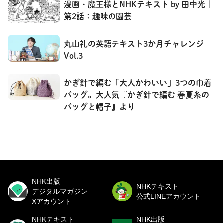
漫画・魔王様とNHKテキスト by 田中光｜
第2話：趣味の園芸
丸山礼の英語テキスト3か月チャレンジ
Vol.3
かぎ針で編む「大人かわいい」3つの巾着
バッグ。大人気『かぎ針で編む 春夏糸の
バッグと帽子』より
NHK出版
NHKテキスト
デジタルマガジン
公式LINEアカウント
Xアカウント
NHKテキスト
NHK出版