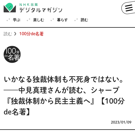
学ぶ
楽しむ
暮らす
読む
読む
100分de名著
学ぶ
英語
フランス語
ドイツ語
イタリア語
いかなる独裁体制も不死身ではない。
スペイン語
ロシア語
——中見真理さんが読む、シャープ
中国語
ハングル（韓国語）
『独裁体制から民主主義へ』【100分
その他
de名著】
2023/01/09
楽しむ
趣味
俳句
短歌
囲碁