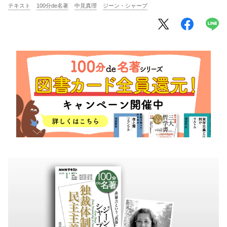
将棋
その他
テキスト
100分de名著
中見真理
ジーン・シャープ
暮らす
料理
園芸
ハンドメイド
健康
その他
読む
教養
NHK出版新書
NHKブックス
100分de名著
作品
その他
きょうの
レシピ
レシピ
その他
ABOUT
keyword