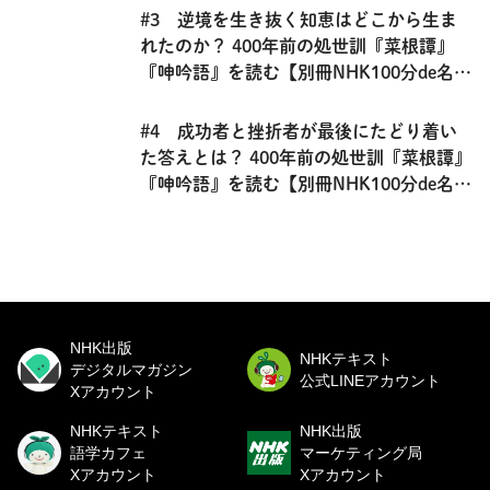
#3 逆境を生き抜く知恵はどこから生ま
れたのか？ 400年前の処世訓『菜根譚』
『呻吟語』を読む【別冊NHK100分de名
著】
#4 成功者と挫折者が最後にたどり着い
た答えとは？ 400年前の処世訓『菜根譚』
『呻吟語』を読む【別冊NHK100分de名
著】
NHK出版
NHKテキスト
デジタルマガジン
公式LINEアカウント
Xアカウント
NHKテキスト
NHK出版
語学カフェ
マーケティング局
Xアカウント
Xアカウント