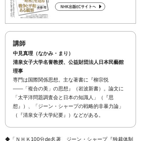
NHK出版ECサイトへ
講師
中見真理（なかみ・まり）
清泉女子大学名誉教授、公益財団法人日本民藝館
理事
専門は国際関係思想。主な著書に『柳宗悦
――「複合の美」の思想』（岩波新書）。論文に
「太平洋問題調査会と日本の知識人」（『思
想』）、「ジーン・シャープの戦略的非暴力論」
（『清泉女子大学紀要』）などがある。
◆「ＮＨＫ100分de名著 ジーン・シャープ『独裁体制