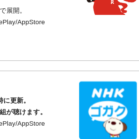
リで展開。
lay/AppStore
時に更新。
番組が聴けます。
lay/AppStore