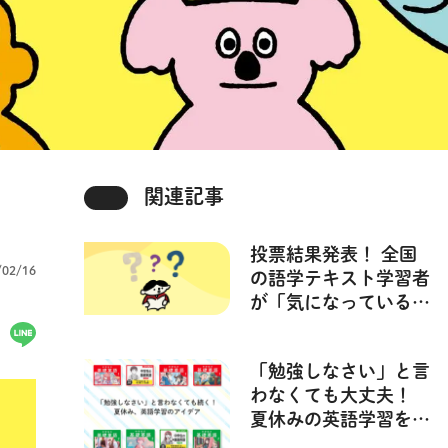
関連記事
投票結果発表！ 全国
/02/16
の語学テキスト学習者
が「気になっているこ
と」は？【ニョコの学
習サポート・テキスト
「勉強しなさい」と言
チャレンジ】
わなくても大丈夫！
夏休みの英語学習を、
アプリでラクラク習慣