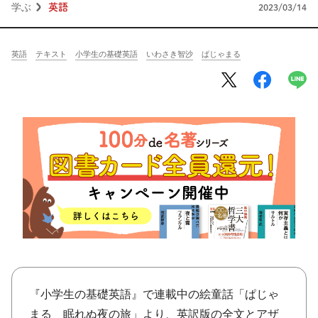
将棋
その他
学ぶ
英語
2023/03/14
暮らす
料理
園芸
ハンドメイド
英語
テキスト
小学生の基礎英語
いわさき智沙
ぱじゃまる
健康
その他
読む
教養
NHK出版新書
NHKブックス
100分de名著
作品
その他
きょうの
レシピ
レシピ
その他
ABOUT
『小学生の基礎英語』で連載中の絵童話「ぱじゃ
keyword
まる 眠れぬ夜の旅」より、英訳版の全文とアザ