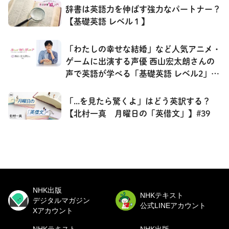
辞書は英語力を伸ばす強力なパートナー？
【基礎英語 レベル１】
「わたしの幸せな結婚」など人気アニメ・
ゲームに出演する声優 西山宏太朗さんの
声で英語が学べる「基礎英語 レベル2」の
連載を紹介！
「...を見たら驚くよ」はどう英訳する？
【北村一真 月曜日の「英借文」】#39
NHK出版
NHKテキスト
デジタルマガジン
公式LINEアカウント
Xアカウント