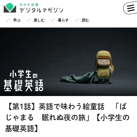
学ぶ
楽しむ
暮らす
読む
学ぶ
英語
フランス語
ドイツ語
イタリア語
スペイン語
ロシア語
中国語
ハングル（韓国語）
【第1話】英語で味わう絵童話 「ぱ
その他
じゃまる 眠れぬ夜の旅」【小学生の
楽しむ
趣味
俳句
短歌
囲碁
基礎英語】