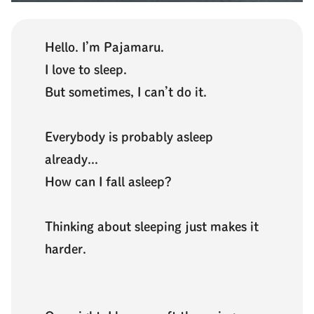
Hello. I’m Pajamaru.
I love to sleep.
But sometimes, I can’t do it.
Everybody is probably asleep
already...
How can I fall asleep?
Thinking about sleeping just makes it
harder.