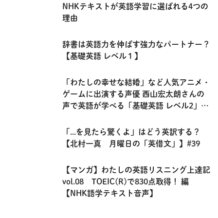
NHKテキストが英語学習に選ばれる4つの
理由
辞書は英語力を伸ばす強力なパートナー？
【基礎英語 レベル１】
「わたしの幸せな結婚」など人気アニメ・
ゲームに出演する声優 西山宏太朗さんの
声で英語が学べる「基礎英語 レベル2」の
連載を紹介！
「...を見たら驚くよ」はどう英訳する？
【北村一真 月曜日の「英借文」】#39
【マンガ】わたしの英語リスニング上達記
vol.08 TOEIC(R)で830点取得！ 編
【NHK語学テキスト音声】