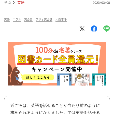
将棋
その他
学ぶ
英語
2023/03/08
暮らす
料理
園芸
ハンドメイド
英語
コラム
英会話
ラジオ英会話
大西泰斗
健康
その他
読む
教養
NHK出版新書
NHKブックス
100分de名著
作品
その他
きょうの
レシピ
レシピ
その他
ABOUT
近ごろは、英語を話せることが当たり前のように
keyword
求められるようになりました。では英語を話せる