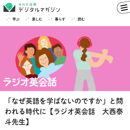
学ぶ
楽しむ
暮らす
読む
学ぶ
英語
フランス語
ドイツ語
イタリア語
スペイン語
ロシア語
中国語
ハングル（韓国語）
「なぜ英語を学ばないのですか」と問
その他
われる時代に【ラジオ英会話 大西泰
楽しむ
趣味
俳句
短歌
囲碁
斗先生】