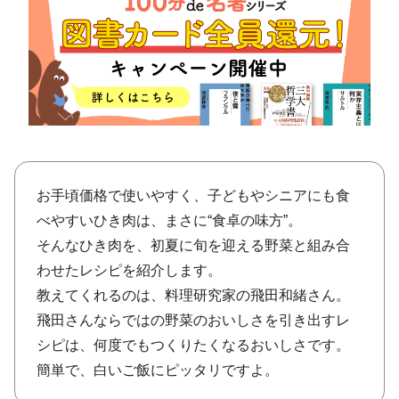
将棋
その他
暮らす
料理
園芸
ハンドメイド
健康
その他
読む
教養
NHK出版新書
NHKブックス
100分de名著
作品
その他
お手頃価格で使いやすく、子どもやシニアにも食
べやすいひき肉は、まさに“食卓の味方”。
そんなひき肉を、初夏に旬を迎える野菜と組み合
きょうの
レシピ
わせたレシピを紹介します。
レシピ
その他
教えてくれるのは、料理研究家の飛田和緒さん。
飛田さんならではの野菜のおいしさを引き出すレ
ABOUT
シピは、何度でもつくりたくなるおいしさです。
簡単で、白いご飯にピッタリですよ。
keyword