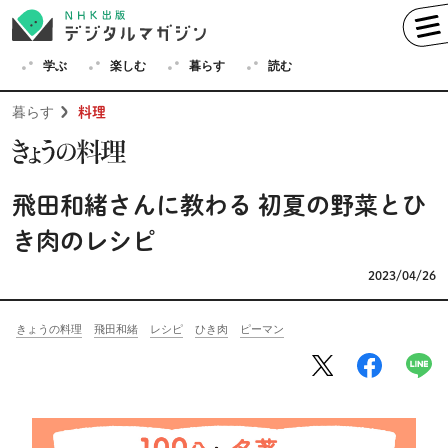
学ぶ
楽しむ
暮らす
読む
暮らす
料理
飛田和緒さんに教わる 初夏の野菜とひ
学ぶ
英語
フランス語
き肉のレシピ
ドイツ語
イタリア語
2023/04/26
スペイン語
ロシア語
中国語
ハングル（韓国語）
きょうの料理
飛田和緒
レシピ
ひき肉
ピーマン
その他
楽しむ
趣味
俳句
短歌
囲碁