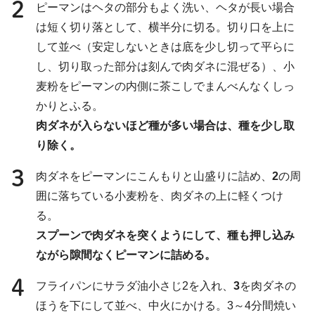
2
ピーマンはヘタの部分もよく洗い、ヘタが長い場合
は短く切り落として、横半分に切る。切り口を上に
して並べ（安定しないときは底を少し切って平らに
し、切り取った部分は刻んで肉ダネに混ぜる）、小
麦粉をピーマンの内側に茶こしでまんべんなくしっ
かりとふる。
肉ダネが入らないほど種が多い場合は、種を少し取
り除く。
3
肉ダネをピーマンにこんもりと山盛りに詰め、
2
の周
囲に落ちている小麦粉を、肉ダネの上に軽くつけ
る。
スプーンで肉ダネを突くようにして、種も押し込み
ながら隙間なくピーマンに詰める。
4
フライパンにサラダ油小さじ2を入れ、
3
を肉ダネの
ほうを下にして並べ、中火にかける。3～4分間焼い