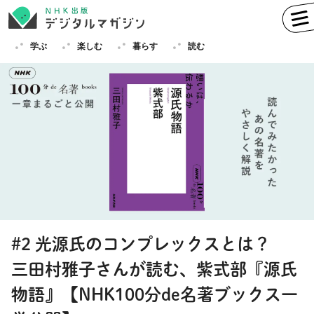
学ぶ
楽しむ
暮らす
読む
学ぶ
英語
フランス語
ドイツ語
イタリア語
スペイン語
ロシア語
中国語
ハングル（韓国語）
#2 光源氏のコンプレックスとは？
その他
三田村雅子さんが読む、紫式部『源氏
楽しむ
趣味
俳句
短歌
囲碁
物語』【NHK100分de名著ブックス一