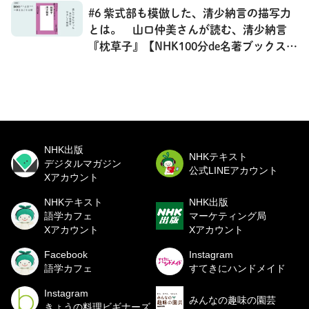
#6 紫式部も模倣した、清少納言の描写力
とは。 山口仲美さんが読む、清少納言
『枕草子』【NHK100分de名著ブックス一
挙公開】
NHK出版
NHKテキスト
デジタルマガジン
公式LINEアカウント
Xアカウント
NHKテキスト
NHK出版
語学カフェ
マーケティング局
Xアカウント
Xアカウント
Facebook
Instagram
語学カフェ
すてきにハンドメイド
Instagram
みんなの趣味の園芸
きょうの料理ビギナーズ