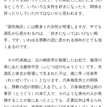
るところで、いろいろな女性を好きになったり、関係を
持ったりしていたのではないかと思われます。
『源氏物語』には数多くの女性が登場しますが、中でも
源氏が心惹かれるのは、「好きになってはいけない相
手」です。いわゆる禁断の恋に惹かれる傾向がとても強
くあるのです。
その代表格は、父の桐壺帝が寵愛したお妃で、義理の
母にあたる藤壺中宮（ふじつぼのちゅうぐう）です。光
源氏と彼女が密通して生まれた子は、後に帝（冷泉帝
（れいぜいてい））となります。六条御息所との関係
も、禁断の恋の部類に入るでしょう。六条御息所は前の
東宮（とうぐう）の未亡人で、そのような身分の人が再
婚することが仮にあったとしても、正妻以外は考えられ
ないのですが、光源氏は強引に口説き落としてしまいま