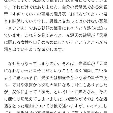
す。それだけではありません。自分の異母兄である朱雀
帝（すざくてい）の寵姫の朧月夜（おぼろづくよ）の君
とも関係していますし、男性と交わってはいけない斎院
（さいいん）である朝顔の姫君にもそうとう熱心に迫っ
ています。これらを見てみると、光源氏の欲望が「天皇
に関わる女性を自分のものにしたい」というところから
湧き出ているような気がします。
なぜそうなってしまうのか。それは、光源氏が「天皇
になれなかった皇子」だということと深く関係している
ように思われます。光源氏は桐壺帝という帝の皇子であ
り、才能や素質から次期天皇になる可能性もありました
が、父帝によって「源氏」という臣下に降ろされ、その
可能性は途絶えてしまいました。桐壺帝がそのような処
遇をとった理由については後で述べますが、いずれにし
ても、源氏はその不遇感からかえって強い上昇志向を持