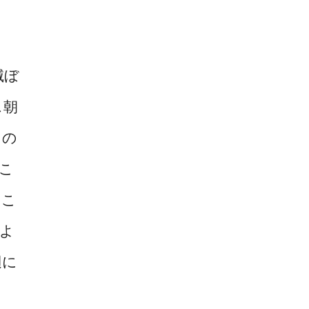
滅ぼ
ス朝
この
こ
そこ
よ
辺に