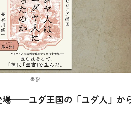
書影
登場——ユダ王国の「ユダ人」か