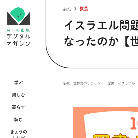
読む
教養
イスラエル問
なったのか【
学ぶ
宗教
世界史のリテラシー
歴史
イスラエル
楽しむ
暮らす
読む
きょうの