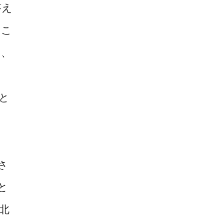
答え
とこ
り、
と
さ
と
北