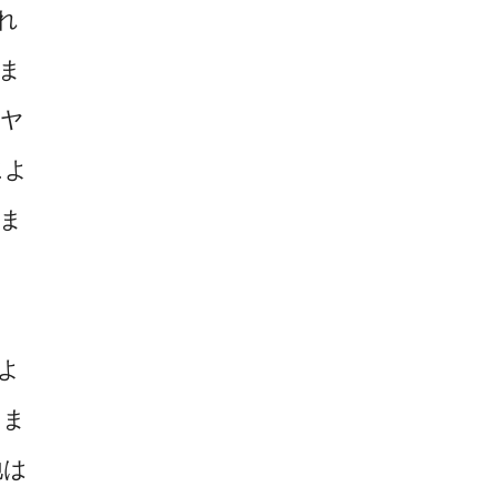
れ
ま
はヤ
によ
ま
よ
りま
地は