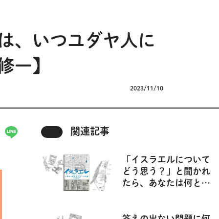
は、いつユダヤ人に
修一】
2023/11/10
関連記事
「イスラエルについて
どう思う？」と聞かれ
たら、あなたは何と答
えますか？【『イスラ
エル 人類史上最もや
っかいな問題』】
答えの出ない問題に何