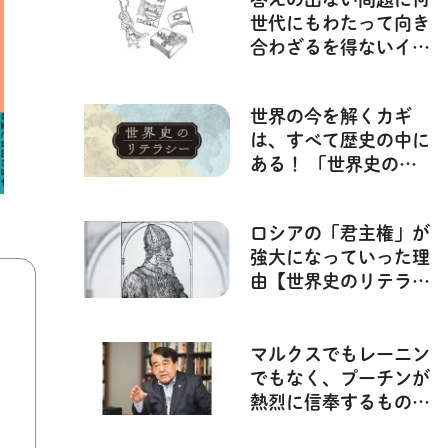
世代にもわたって向き
合わざるを得ないイス
ラエル人、パレスチナ
人の苦悩――【イスラ
世界の今を解くカギ
エル 人類史上最もや
は、すべて歴史の中に
っかいな問題】
ある！ 「世界史のリ
テラシー」シリーズま
とめ
ロシアの「君主権」が
強大になっていった理
由【世界史のリテラシ
ー：宮野 裕】
マルクスでもレーニン
でもなく、プーチンが
熱烈に信奉するもの
――寺島実郎『ダビデ