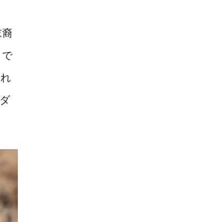
末裔
とで
いれ
ダ