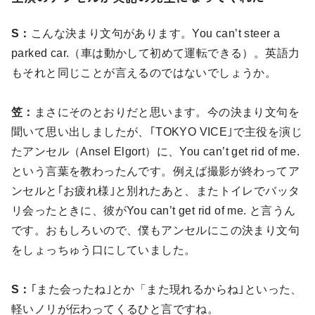
S：
こんな決まり文句があります。You can’t steer a
parked car.（車は動かして初めて運転できる）。英語力
もそれと同じことが言えるのではないでしょうか。
笠：
まさにそのとおりだと思います。今の決まり文句を
聞いて思い出しましたが、｢TOKYO VICE｣で主役を演じ
たアンセル（Ansel Elgort）に、You can’t get rid of me.
という言葉を教わったんです。例えば撮影が終わってア
ンセルと｢お疲れ様｣と別れたあと、またトイレでバッタ
リ会ったときに、彼がYou can’t get rid of me. と言うん
です。おもしろいので、僕もアンセルにこの決まり文句
をしょっちゅう口にしていました。
S：
｢また会ったね｣とか「また現れるからね｣といった、
軽いノリが伝わってくるひと言ですね。