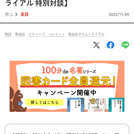
将棋
その他
ライアル 特別対談】
学ぶ
英語
2023/11/09
暮らす
料理
園芸
ハンドメイド
健康
その他
英語
英会話
スティーブ・ソレイシィ
英会話タイムトライアル
読む
教養
NHK出版新書
NHKブックス
100分de名著
作品
その他
きょうの
レシピ
レシピ
その他
ABOUT
keyword