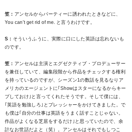
笠：
アンセルからパーティーに誘われたときなどに、
You can’t get rid of me. と言うわけです。
S：
そういうふうに、実際に口にした英語は忘れないも
のです。
笠：
アンセルは主演とエグゼクティブ・プロデューサー
を兼任していて、編集段階から作品をチェックする権利
を持っているのですが、シーズン1の数話を見るなりア
メリカのエージェントに｢Showはスターになるからキー
プしておけ｣と言ってくれたそうです。そして僕には、
｢英語を勉強しろ｣とプレッシャーをかけてきました。で
も僕は｢自分の仕事は英語をうまく話すことじゃない。
作品がよくなる芝居をするだけ｣と思っていたので、余
計なお世話だよと（笑）。アンセルはそれでもしつこ