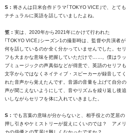
S：
将さんは日米合作ドラマ｢TOKYO VICE｣で、とても
ナチュラルに英語を話していましたよね。
笠：
実は、2020年から2021年にかけて行われた
｢TOKYO VICE｣シーズン1の撮影時は、監督や共演者が
何を話しているのか全く分かっていませんでした。セリ
フも大まかな意味を把握していただけで……。僕はラッ
プミュージックの声真似などが得意で、英語のセリフも
文字からではなくネイティブ・スピーカーが録音してく
れた音声から覚えたんです。音源の音量を上げて自分の
声が聞こえないようにして、音やリズムを繰り返し後追
いしながらセリフを体に入れていきました。
S：
でも言葉の意味が分からないと、相手役との芝居の
押し引きやケミストリーが捉えにくいのでは？ アメリ
カの俳優との芝居は難しくなかったですか？