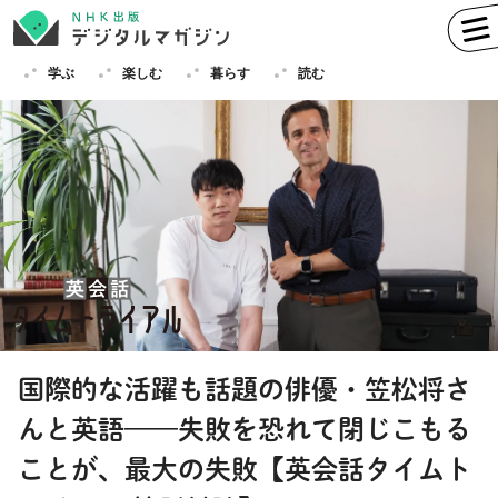
学ぶ
楽しむ
暮らす
読む
学ぶ
英語
フランス語
ドイツ語
イタリア語
スペイン語
ロシア語
中国語
ハングル（韓国語）
国際的な活躍も話題の俳優・笠松将さ
その他
んと英語——失敗を恐れて閉じこもる
楽しむ
趣味
俳句
短歌
囲碁
ことが、最大の失敗【英会話タイムト