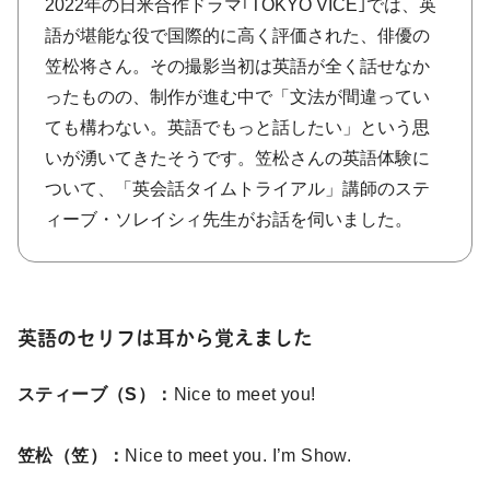
2022年の日米合作ドラマ｢TOKYO VICE｣では、英
語が堪能な役で国際的に高く評価された、俳優の
笠松将さん。その撮影当初は英語が全く話せなか
ったものの、制作が進む中で「文法が間違ってい
ても構わない。英語でもっと話したい」という思
いが湧いてきたそうです。笠松さんの英語体験に
ついて、「英会話タイムトライアル」講師のステ
ィーブ・ソレイシィ先生がお話を伺いました。
英語のセリフは耳から覚えました
スティーブ（S）：
Nice to meet you!
笠松（笠）：
Nice to meet you. I’m Show.