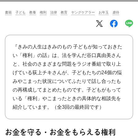
将棋
その他
書籍
子ども
教養
権利
法律
教育
ヤングケアラー
お年玉
虐待
暮らす
料理
園芸
ハンドメイド
健康
その他
読む
教養
NHK出版新書
『きみの人生はきみのもの 子どもが知っておきた
い「権利」の話』は、法を学んだ谷口真由美さん
NHKブックス
100分de名著
と、社会のさまざまな問題をラジオ番組で取り上
作品
その他
げている荻上チキさんが、子どもたちの24個の悩
みやこまった状況についてふたりで話し合ったも
きょうの
レシピ
の再構成してまとめたものです。子どもがもって
いる「権利」やこまったときの具体的な相談先を
レシピ
その他
紹介しています。（全3回の最終回です）
ABOUT
keyword
お金を守る・お金をもらえる権利