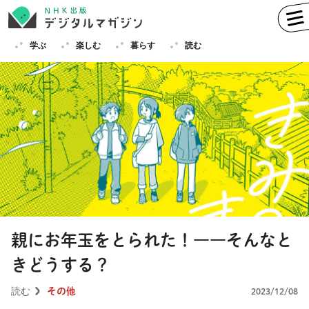
学ぶ
楽しむ
暮らす
読む
学ぶ
英語
フランス語
ドイツ語
イタリア語
スペイン語
ロシア語
中国語
ハングル（韓国語）
親にお年玉をとられた！――そんなと
その他
きどうする？
楽しむ
趣味
俳句
短歌
囲碁
読む
その他
2023/12/08