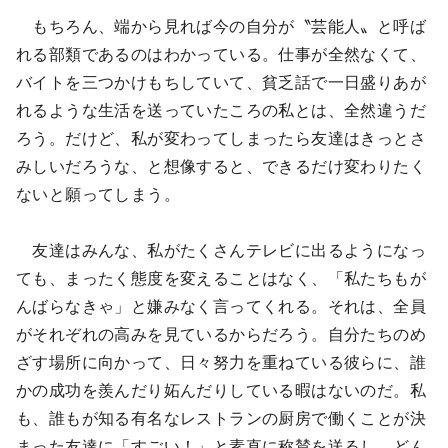
もちろん、端から見れば今の自分が〝芸能人〟と呼ば
れる部類であるのはわかっている。仕事が全然なくて、
バイトを三つかけもちしていて、貧乏話で一日盛りあが
れるような生活を送っていたころの私とは、全然違うだ
ろう。だけど、私が変わってしまったら友達はきっとさ
みしいだろうな、と想像すると、できるだけ変わりたく
ないと願ってしまう。
友達はみんな、私がたくさんテレビに出るようになっ
ても、まったく態度を変えることはなく、「私たちもが
んばらなきゃ」と嫌みなく言ってくれる。それは、全員
がそれぞれの高みを見ているからだろう。自分たちのめ
ざす場所に向かって、日々努力を重ねている彼らに、誰
かの成功を羨んだり妬んだりしている暇はないのだ。私
も、誰もが知る有名なレストランの厨房で働くことが決
まった友達に「すごい！」と素直に称賛を送るし、どん