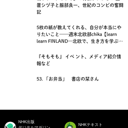
置シヅ子と服部良一、世紀のコンビの奮闘
記
5枚の紙が教えてくれる、自分が本当にや
りたいこと——週末北欧部chika【learn
learn FINLAND—北欧で、生き方を学ぶ記
録】
『そもそも』 イベ ント、メディア紹介情
報など
53. 「お弁当」 書店の栞さん
NHK出版
NHKテキスト
デジタルマガジン