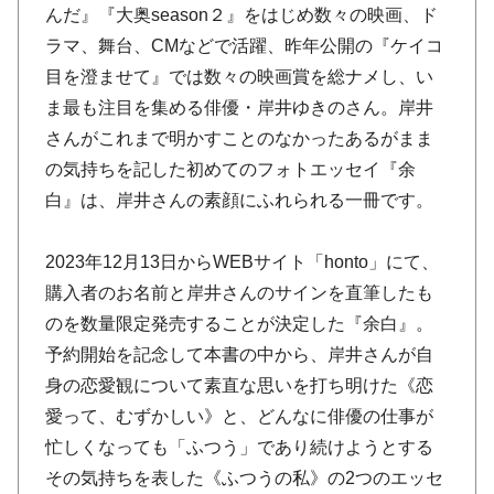
んだ』『大奥season２』をはじめ数々の映画、ド
ラマ、舞台、CMなどで活躍、昨年公開の『ケイコ
目を澄ませて』では数々の映画賞を総ナメし、い
ま最も注目を集める俳優・岸井ゆきのさん。岸井
さんがこれまで明かすことのなかったあるがまま
の気持ちを記した初めてのフォトエッセイ『余
白』は、岸井さんの素顔にふれられる一冊です。
2023年12月13日からWEBサイト「honto」にて、
購入者のお名前と岸井さんのサインを直筆したも
のを数量限定発売することが決定した『余白』。
予約開始を記念して本書の中から、岸井さんが自
身の恋愛観について素直な思いを打ち明けた《恋
愛って、むずかしい》と、どんなに俳優の仕事が
忙しくなっても「ふつう」であり続けようとする
その気持ちを表した《ふつうの私》の2つのエッセ