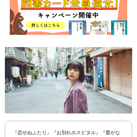
将棋
その他
暮らす
料理
園芸
ハンドメイド
健康
その他
読む
教養
NHK出版新書
NHKブックス
100分de名著
作品
その他
きょうの
レシピ
レシピ
その他
ABOUT
keyword
『恋せぬふたり』『お別れホスピタル』『愛がな