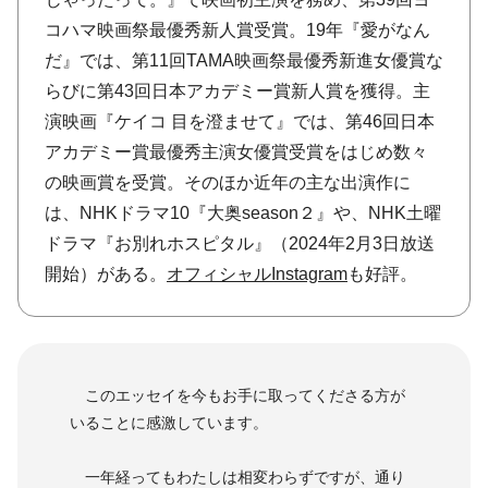
コハマ映画祭最優秀新人賞受賞。19年『愛がなん
だ』では、第11回TAMA映画祭最優秀新進女優賞な
らびに第43回日本アカデミー賞新人賞を獲得。主
演映画『ケイコ 目を澄ませて』では、第46回日本
アカデミー賞最優秀主演女優賞受賞をはじめ数々
の映画賞を受賞。そのほか近年の主な出演作に
は、NHKドラマ10『大奥season２』や、NHK土曜
ドラマ『お別れホスピタル』（2024年2月3日放送
開始）がある。
オフィシャルInstagram
も好評。
このエッセイを今もお手に取ってくださる方が
いることに感激しています。
一年経ってもわたしは相変わらずですが、通り