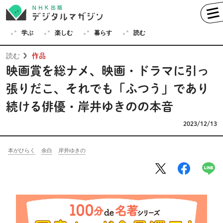
学ぶ
楽しむ
暮らす
読む
読む
作品
映画賞を総ナメ、映画・ドラマに引っ
張りだこ、それでも「ふつう」であり
学ぶ
続ける俳優・岸井ゆきのの本音
英語
フランス語
ドイツ語
イタリア語
2023/12/13
スペイン語
ロシア語
本がひらく
余白
岸井ゆきの
中国語
ハングル（韓国語）
その他
楽しむ
趣味
俳句
短歌
囲碁