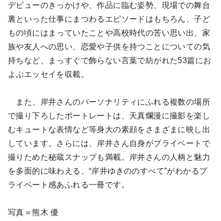
デビューのきっかけや、作品に臨む姿勢、現場での舞台
裏といった仕事にまつわるエピソードはもちろん、子ど
もの頃にはまっていたことや高校時代の苦い思い出、家
族や友人への思い、恋愛や子供を持つことについての気
持ちなど、まっすぐで飾らない言葉で紡がれた53篇にお
よぶエッセイを収載。
また、岸井さんのパーソナリティにふれる複数の場所
で撮り下ろしたポートレートは、天真爛漫に撮影を楽し
むキュートな表情など等身大の素顔をさまざまに映し出
しています。さらには、岸井さん自身がプライベートで
撮りためた秘蔵スナップも満載。岸井さんの人柄と魅⼒
を多⾯的に味わえる、“岸井ゆきののすべて”がわかるプ
ライベート感あふれる一冊です。
写真＝熊木 優