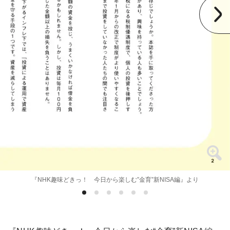
『NHK趣味どきっ！ 今日から楽しむ”金育”新NISA編』より