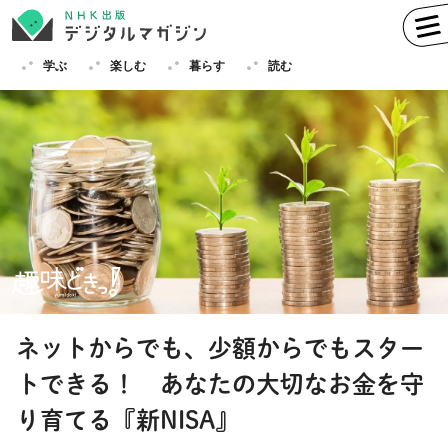
学ぶ
楽しむ
暮らす
読む
学ぶ
英語
フランス語
ドイツ語
イタリア語
スペイン語
ロシア語
中国語
ハングル（韓国語）
ネットからでも、少額からでもスター
その他
トできる！ あなたの大切なお金を守
楽しむ
趣味
俳句
短歌
囲碁
り育てる『新NISA』