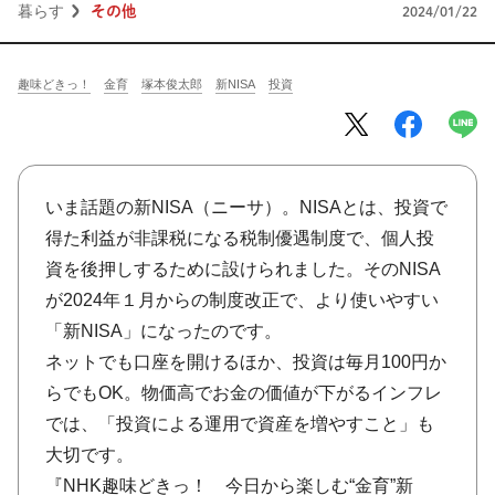
将棋
その他
暮らす
その他
2024/01/22
暮らす
料理
園芸
ハンドメイド
趣味どきっ！
金育
塚本俊太郎
新NISA
投資
健康
その他
読む
教養
NHK出版新書
NHKブックス
100分de名著
いま話題の新NISA（ニーサ）。NISAとは、投資で
得た利益が非課税になる税制優遇制度で、個人投
作品
その他
資を後押しするために設けられました。そのNISA
が2024年１月からの制度改正で、より使いやすい
きょうの
レシピ
「新NISA」になったのです。
レシピ
その他
ネットでも口座を開けるほか、投資は毎月100円か
らでもOK。物価高でお金の価値が下がるインフレ
ABOUT
では、「投資による運用で資産を増やすこと」も
大切です。
keyword
『NHK趣味どきっ！ 今日から楽しむ“金育”新