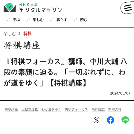
学ぶ
楽しむ
暮らす
読む
楽しむ
将棋
『将棋フォーカス』講師、中川大輔 八
学ぶ
英語
フランス語
段の素顔に迫る。「一切ぶれずに、わ
ドイツ語
イタリア語
が道をゆく」【将棋講座】
スペイン語
ロシア語
2024/05/07
中国語
ハングル（韓国語）
その他
将棋講座
三枚堂達也
わが道をゆく
将棋フォーカス
高野悟志
中川大輔
楽しむ
趣味
俳句
短歌
囲碁