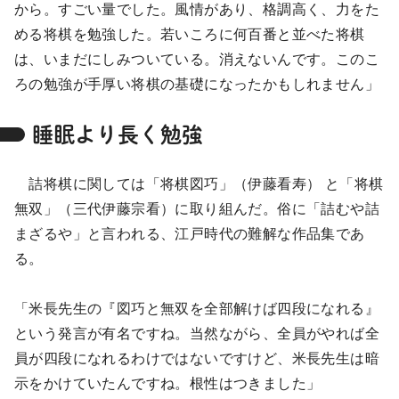
から。すごい量でした。風情があり、格調高く、力をた
める将棋を勉強した。若いころに何百番と並べた将棋
は、いまだにしみついている。消えないんです。このこ
ろの勉強が手厚い将棋の基礎になったかもしれません」
睡眠より長く勉強
詰将棋に関しては「将棋図巧」（伊藤看寿） と「将棋
無双」（三代伊藤宗看）に取り組んだ。俗に「詰むや詰
まざるや」と言われる、江戸時代の難解な作品集であ
る。
「米長先生の『図巧と無双を全部解けば四段になれる』
という発言が有名ですね。当然ながら、全員がやれば全
員が四段になれるわけではないですけど、米長先生は暗
示をかけていたんですね。根性はつきました」