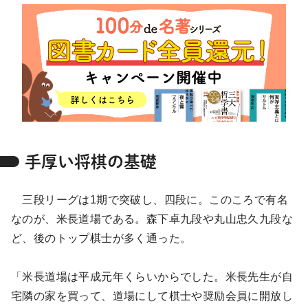
将棋
その他
暮らす
料理
園芸
ハンドメイド
健康
その他
読む
教養
NHK出版新書
NHKブックス
100分de名著
作品
その他
手厚い将棋の基礎
きょうの
レシピ
三段リーグは1期で突破し、四段に。このころで有名
なのが、米長道場である。森下卓九段や丸山忠久九段な
レシピ
その他
ど、後のトップ棋士が多く通った。
ABOUT
「米長道場は平成元年くらいからでした。米長先生が自
keyword
宅隣の家を買って、道場にして棋士や奨励会員に開放し