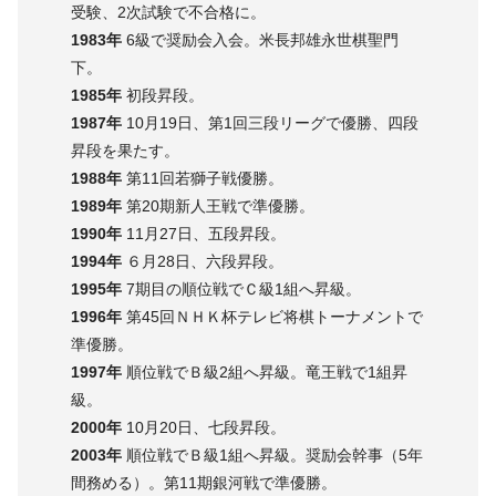
受験、2次試験で不合格に。
1983年
6級で奨励会入会。米長邦雄永世棋聖門
下。
1985年
初段昇段。
1987年
10月19日、第1回三段リーグで優勝、四段
昇段を果たす。
1988年
第11回若獅子戦優勝。
1989年
第20期新人王戦で準優勝。
1990年
11月27日、五段昇段。
1994年
６月28日、六段昇段。
1995年
7期目の順位戦でＣ級1組へ昇級。
1996年
第45回ＮＨＫ杯テレビ将棋トーナメントで
準優勝。
1997年
順位戦でＢ級2組へ昇級。竜王戦で1組昇
級。
2000年
10月20日、七段昇段。
2003年
順位戦でＢ級1組へ昇級。奨励会幹事（5年
間務める）。第11期銀河戦で準優勝。