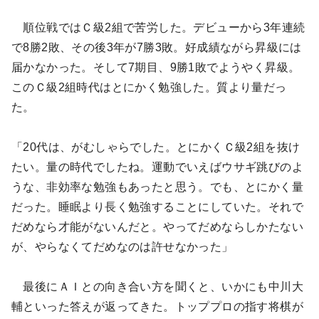
順位戦ではＣ級2組で苦労した。デビューから3年連続
で8勝2敗、その後3年が7勝3敗。好成績ながら昇級には
届かなかった。そして7期目、9勝1敗でようやく昇級。
このＣ級2組時代はとにかく勉強した。質より量だっ
た。
「20代は、がむしゃらでした。とにかくＣ級2組を抜け
たい。量の時代でしたね。運動でいえばウサギ跳びのよ
うな、非効率な勉強もあったと思う。でも、とにかく量
だった。睡眠より長く勉強することにしていた。それで
だめなら才能がないんだと。やってだめならしかたない
が、やらなくてだめなのは許せなかった」
最後にＡＩとの向き合い方を聞くと、いかにも中川大
輔といった答えが返ってきた。トッププロの指す将棋が