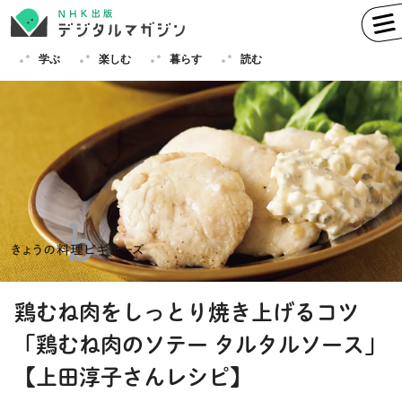
学ぶ
楽しむ
暮らす
読む
学ぶ
英語
フランス語
ドイツ語
イタリア語
スペイン語
ロシア語
中国語
ハングル（韓国語）
鶏むね肉をしっとり焼き上げるコツ
その他
「鶏むね肉のソテー タルタルソース」
楽しむ
趣味
俳句
短歌
囲碁
【上田淳子さんレシピ】