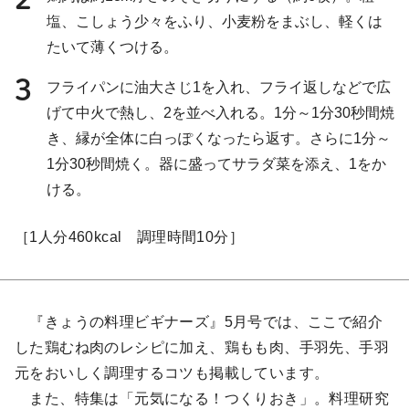
塩、こしょう少々をふり、小麦粉をまぶし、軽くは
たいて薄くつける。
3
フライパンに油大さじ1を入れ、フライ返しなどで広
げて中火で熱し、2を並べ入れる。1分～1分30秒間焼
き、縁が全体に白っぽくなったら返す。さらに1分～
1分30秒間焼く。器に盛ってサラダ菜を添え、1をか
ける。
［1人分460kcal 調理時間10分］
『きょうの料理ビギナーズ』5月号では、ここで紹介
した鶏むね肉のレシピに加え、鶏もも肉、手羽先、手羽
元をおいしく調理するコツも掲載しています。
また、特集は「元気になる！つくりおき」。料理研究