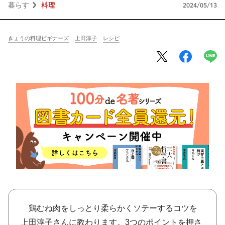
将棋
その他
暮らす
料理
2024/05/13
暮らす
料理
園芸
ハンドメイド
きょうの料理ビギナーズ
上田淳子
レシピ
健康
その他
読む
教養
NHK出版新書
NHKブックス
100分de名著
作品
その他
きょうの
レシピ
レシピ
その他
ABOUT
鶏むね肉をしっとり柔らかくソテーするコツを
keyword
上田淳子さんに教わります。3つのポイントを押さ