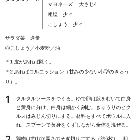
マヨネーズ 大さじ4
粗塩 少々
こしょう 少々
サラダ菜 適量
◎こしょう／小麦粉／油
＊1 皮があれば除く。
＊2 あればコルニッション（甘みの少ない小型のきゅう
り）。
1
タルタルソースをつくる。ゆで卵は殻をむいて白身
と黄身に分け、白身は細かく刻む。きゅうりのピク
ルスはみじん切りにする。材料をすべてボウルに入
れ、スプーンで黄身をくずしながら全体を混ぜる。
2
鶏肉は約1cm厚さのそぎ切りにする（約6枚）。粗