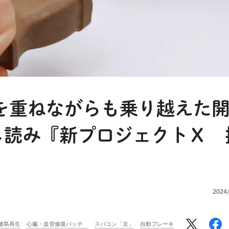
を重ねながらも乗り越えた
し読み『新プロジェクトＸ 
2024
 離島再生
心臓・血管修復パッチ
スパコン「京」
自動ブレーキ