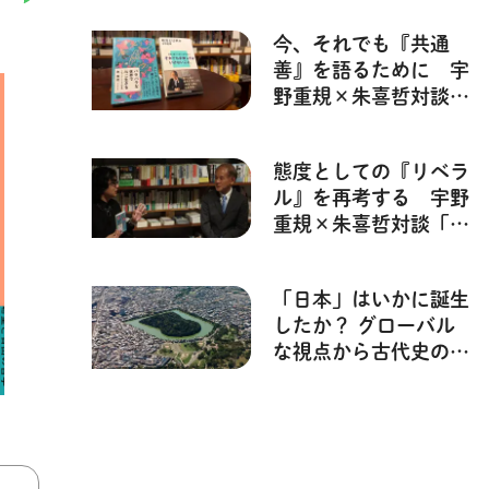
出版新書の25年・
今、それでも『共通
2017～2019年】
善』を語るために 宇
野重規×朱喜哲対談
「バラバラな世界で、
私たちは何を共有しう
態度としての『リベラ
るか」後編【バラバラ
ル』を再考する 宇野
な世界で共に生きる】
重規×朱喜哲対談「バ
ラバラな世界で、私た
ちは何を共有しうる
「日本」はいかに誕生
か」前編【バラバラな
したか？ グローバル
世界で共に生きる】
な視点から古代史の謎
に迫る