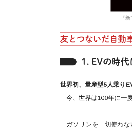
『新
友とつないだ自動車
1. EVの
世界初、量産型5人乗りE
今、世界は100年に一
ガソリンを一切使わない電気自