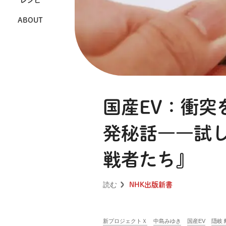
レシピ
ABOUT
国産EV：衝突
発秘話――試
戦者たち』
読む
NHK出版新書
新プロジェクトＸ
中島みゆき
国産EV
隠岐