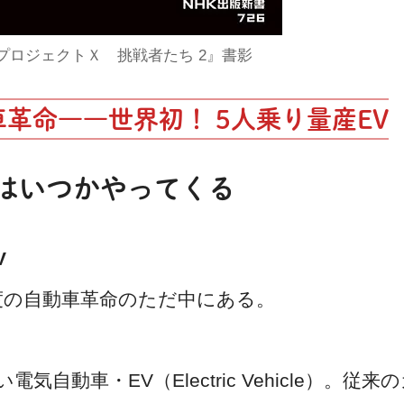
プロジェクトＸ 挑戦者たち 2』書影
革命――世界初！ 5人乗り量産EV
時代はいつかやってくる
V
度の自動車革命のただ中にある。
動車・EV（Electric Vehicle）。従来