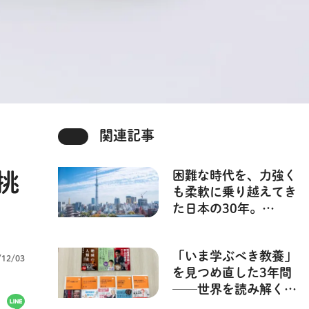
関連記事
開
困難な時代を、力強く
挑
も柔軟に乗り越えてき
た日本の30年。
NHK「新プロジェク
トＸ 挑戦者たち」待
「いま学ぶべき教養」
望の書籍化！
/12/03
を見つめ直した3年間
──世界を読み解く、
知の入り口へ【NHK