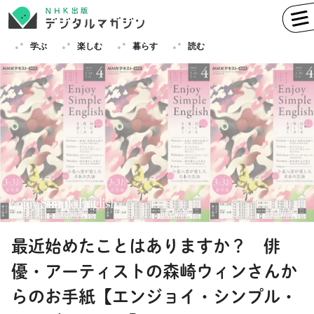
学ぶ
楽しむ
暮らす
読む
学ぶ
英語
フランス語
ドイツ語
イタリア語
スペイン語
ロシア語
中国語
ハングル（韓国語）
最近始めたことはありますか？ 俳
その他
優・アーティストの森崎ウィンさんか
楽しむ
趣味
俳句
短歌
囲碁
らのお手紙【エンジョイ・シンプル・