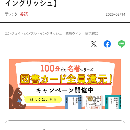
将棋
その他
イングリッシュ】
学ぶ
英語
暮らす
2025/03/14
料理
園芸
ハンドメイド
健康
その他
エンジョイ・シンプル・イングリッシュ
森崎ウィン
語学2025
読む
教養
NHK出版新書
NHKブックス
100分de名著
作品
その他
きょうの
レシピ
レシピ
その他
ABOUT
keyword