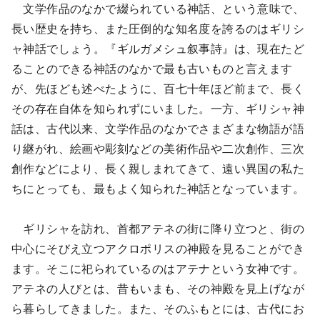
文学作品のなかで綴られている神話、という意味で、
長い歴史を持ち、また圧倒的な知名度を誇るのはギリシ
ャ神話でしょう。『ギルガメシュ叙事詩』は、現在たど
ることのできる神話のなかで最も古いものと言えます
が、先ほども述べたように、百七十年ほど前まで、長く
その存在自体を知られずにいました。一方、ギリシャ神
話は、古代以来、文学作品のなかでさまざまな物語が語
り継がれ、絵画や彫刻などの美術作品や二次創作、三次
創作などにより、長く親しまれてきて、遠い異国の私た
ちにとっても、最もよく知られた神話となっています。
ギリシャを訪れ、首都アテネの街に降り立つと、街の
中心にそびえ立つアクロポリスの神殿を見ることができ
ます。そこに祀られているのはアテナという女神です。
アテネの人びとは、昔もいまも、その神殿を見上げなが
ら暮らしてきました。また、そのふもとには、古代にお