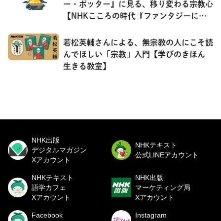
ー・ポッター』に見る、移り変わる宗教心
【NHKこころの時代『ファンタジーに秘
められた宗教』】
若松英輔さんによる、無宗教の人にこそ読
んでほしい「宗教」入門【学びのきほん
生きる教室】
NHK出版
NHKテキスト
デジタルマガジン
公式LINEアカウント
Xアカウント
NHKテキスト
NHK出版
語学カフェ
マーケティング局
Xアカウント
Xアカウント
Facebook
Instagram