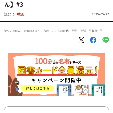
将棋
その他
ん】#3
暮らす
料理
園芸
ハンドメイド
読む
教養
2025/05/27
健康
その他
学びのきほん
宗教のきほん
宗教
こころの時代
哲学
神話
平藤喜久子
読む
教養
NHK出版新書
NHKブックス
100分de名著
作品
その他
きょうの
レシピ
レシピ
その他
ABOUT
keyword