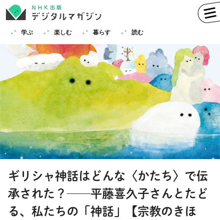
学ぶ
楽しむ
暮らす
読む
学ぶ
英語
フランス語
ドイツ語
イタリア語
スペイン語
ロシア語
中国語
ハングル（韓国語）
ギリシャ神話はどんな〈かたち〉で伝
その他
承された？──平藤喜久子さんとたど
楽しむ
趣味
俳句
短歌
囲碁
る、私たちの「神話」【宗教のきほ