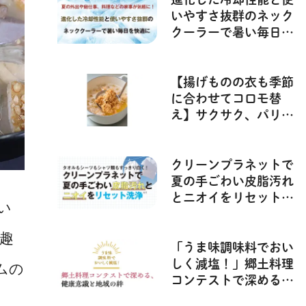
いやすさ抜群のネック
クーラーで暑い毎日を
快適に|PR|
【揚げものの衣も季節
に合わせてコロモ替
え】サクサク、パリパ
リ、香りが広がるコロ
モで 季節の味を楽し
もう |PR|＃1
クリーンプラネットで
夏の手ごわい皮脂汚れ
とニオイをリセット洗
い
浄|PR|
趣
「うま味調味料でおい
しく減塩！」郷土料理
ムの
コンテストで深める、
健康意識と地域の絆