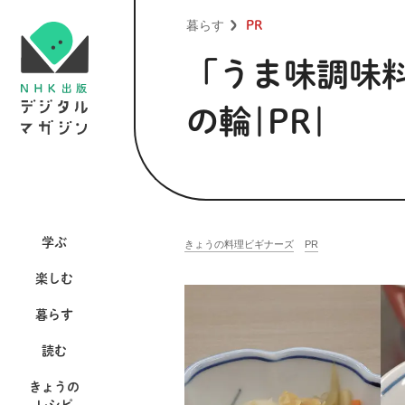
暮らす
PR
「うま味調味
の輪|PR|
学ぶ
きょうの料理ビギナーズ
PR
楽しむ
暮らす
読む
きょうの