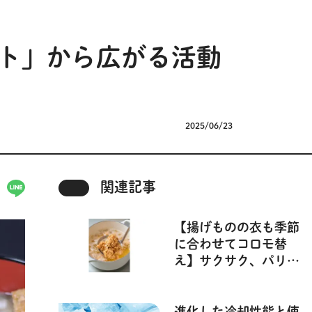
ト」から広がる活動
2025/06/23
関連記事
【揚げものの衣も季節
に合わせてコロモ替
え】サクサク、パリパ
リ、香りが広がるコロ
モで 季節の味を楽し
もう |PR| #2
進化した冷却性能と使