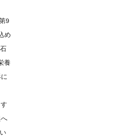
第9
込め
石
栄養
形に
なす
興へ
い