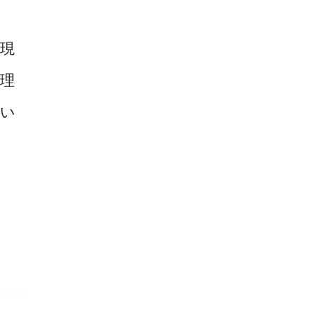
。
現
理
てい