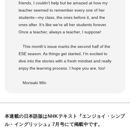
friends, I couldn’t help but be amazed at how my
teacher seemed to remember every one of her
students—my class, the ones before it, and the
ones after. It’s like we’re all her students forever.
Once a teacher, always a teacher, I suppose!
This month’s issue marks the second half of the
ESE season. As things get started, I’m excited to
dive into the stories with a fresh mindset and really
enjoy the learning process. I hope you are, too!
Morisaki Win
本連載の日本語版はNHKテキスト『エンジョイ・シンプ
ル・イングリッシュ』7月号にて掲載中です。