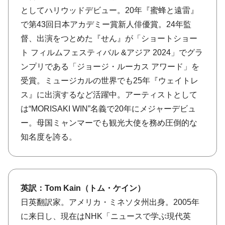
としてハリウッドデビュー。20年『蜜蜂と遠雷』
で第43回日本アカデミー賞新人俳優賞。24年監
督、出演をつとめた『せん』が「ショートショー
ト フィルムフェスティバル &アジア 2024」でグラ
ンプリである「ジョージ・ルーカス アワード」を
受賞。ミュージカルの世界でも25年『ウェイトレ
ス』に出演するなど活躍中。アーティストとして
は“MORISAKI WIN”名義で20年にメジャーデビュ
ー。母国ミャンマーでも観光大使を務め圧倒的な
知名度を誇る。
英訳：Tom Kain（トム・ケイン）
日英翻訳家。アメリカ・ミネソタ州出身。2005年
に来日し、現在はNHK「ニュースで学ぶ現代英