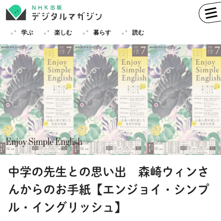
学ぶ
楽しむ
暮らす
読む
学ぶ
英語
フランス語
ドイツ語
イタリア語
スペイン語
ロシア語
中国語
ハングル（韓国語）
中学の先生との思い出 森崎ウィンさ
その他
んからのお手紙【エンジョイ・シンプ
楽しむ
趣味
俳句
短歌
囲碁
ル・イングリッシュ】