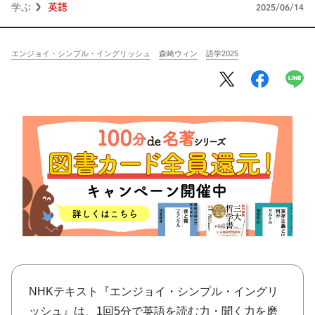
将棋
その他
学ぶ
英語
2025/06/14
暮らす
料理
園芸
ハンドメイド
エンジョイ・シンプル・イングリッシュ
森崎ウィン
語学2025
健康
その他
読む
教養
NHK出版新書
NHKブックス
100分de名著
作品
その他
きょうの
レシピ
レシピ
その他
ABOUT
NHKテキスト『エンジョイ・シンプル・イングリ
keyword
ッシュ』は、1回5分で英語を読む力・聞く力を磨