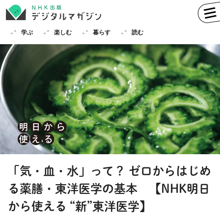
学ぶ
楽しむ
暮らす
読む
学ぶ
英語
フランス語
ドイツ語
イタリア語
スペイン語
ロシア語
中国語
ハングル（韓国語）
「気・血・水」って？ ゼロからはじめ
その他
る薬膳・東洋医学の基本 【NHK明日
楽しむ
趣味
俳句
短歌
囲碁
から使える “新”東洋医学】