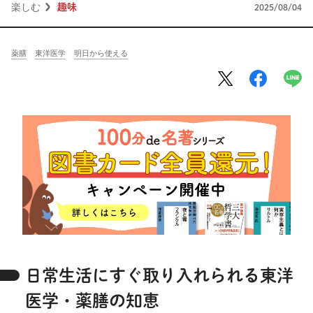
将棋
その他
楽しむ
趣味
2025/08/04
暮らす
料理
園芸
ハンドメイド
薬膳
東洋医学
明日から使える
健康
その他
読む
教養
NHK出版新書
NHKブックス
100分de名著
作品
その他
きょうの
レシピ
レシピ
その他
ABOUT
日常生活にすぐ取り入れられる東洋
keyword
医学・薬膳の知恵