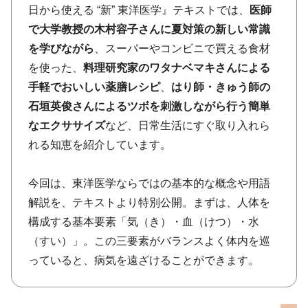
日から使える “新” 東洋医学』テキストでは、
医師
で大学教授の木村容子さんに夏対策の新しい常識
を学びながら
、スーパーやコンビニで買える食材
を使った、
料理研究家のワタナベマキさんによる
手軽でおいしい薬膳レシピ
、
はり師・きゅう師の
石垣英俊さんによるツボを刺激しながら行う簡単
なエクササイズ
など、日常生活にすぐ取り入れら
れる知恵を紹介しています。
今回は、東洋医学ならではの基本的な概念や用語
解説を、テキストより特別公開。まずは、人体を
構成する基本要素「気（き）・血（けつ）・水
（すい）」。この三要素がバランスよく体内を巡
っていると、病気を遠ざけることができます。