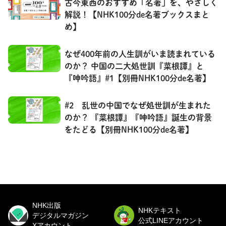
古今東西のおすすめ「名著」を、やさしく
解説！【NHK100分de名著ブックスまと
め】
なぜ400年前の人生訓がいま読まれている
のか？ 中国の二大処世訓『菜根譚』と
『呻吟語』#1【別冊NHK100分de名著】
#2 乱世の中国でなぜ処世訓が生まれた
のか？ 『菜根譚』『呻吟語』誕生の背景
をたどる【別冊NHK100分de名著】
NHK出版
NHKテキスト
デジタルマガジン
公式LINEアカウント
Xアカウント