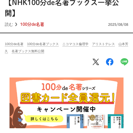
将棋
その他
【NHK100分de名著ブックス一挙公
開】
暮らす
料理
園芸
ハンドメイド
読む
100分de名著
2025/08/08
健康
その他
読む
教養
NHK出版新書
100分de名著
100分de名著ブックス
ニコマコス倫理学
アリストテレス
山本芳
久
名著ブックス無料公開
NHKブックス
100分de名著
作品
その他
きょうの
レシピ
レシピ
その他
ABOUT
keyword