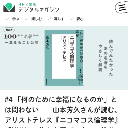
学ぶ
楽しむ
暮らす
読む
学ぶ
英語
フランス語
ドイツ語
イタリア語
スペイン語
ロシア語
中国語
ハングル（韓国語）
#4 「何のために幸福になるのか」と
その他
は問わない──山本芳久さんが読む、
楽しむ
趣味
俳句
短歌
囲碁
アリストテレス『ニコマコス倫理学』