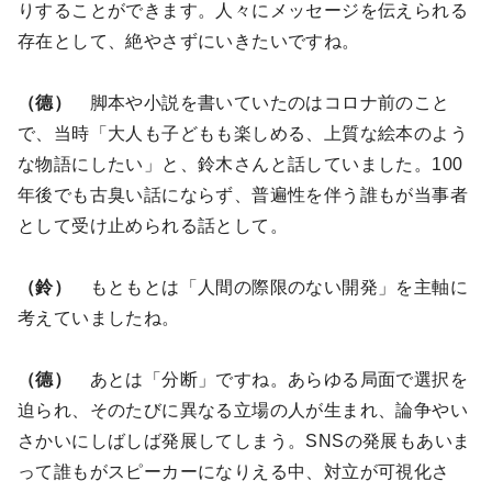
りすることができます。人々にメッセージを伝えられる
存在として、絶やさずにいきたいですね。
（德）
脚本や小説を書いていたのはコロナ前のこと
で、当時「大人も子どもも楽しめる、上質な絵本のよう
な物語にしたい」と、鈴木さんと話していました。100
年後でも古臭い話にならず、普遍性を伴う誰もが当事者
として受け止められる話として。
（鈴）
もともとは「人間の際限のない開発」を主軸に
考えていましたね。
（德）
あとは「分断」ですね。あらゆる局面で選択を
迫られ、そのたびに異なる立場の人が生まれ、論争やい
さかいにしばしば発展してしまう。SNSの発展もあいま
って誰もがスピーカーになりえる中、対立が可視化さ