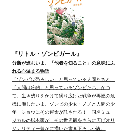
『リトル・ゾンビガール』
分断が進むいま、「他者を知ること」の意味にふ
れる心温まる物語
「ゾンビは恐ろしい」と思っている人間たちと、
「人間は冷酷」と思っているゾンビたち。かつ
て、生き残りをかけて繰り広げた戦争が再燃の危
機に瀕したいま、ゾンビの少女・ノノと人間の少
年・ショウにその運命が託される！ 同名ミュー
ジカルの脚本家が、その世界観をさらに広げオリ
ジナリティー豊かに描いた書き下ろし小説。