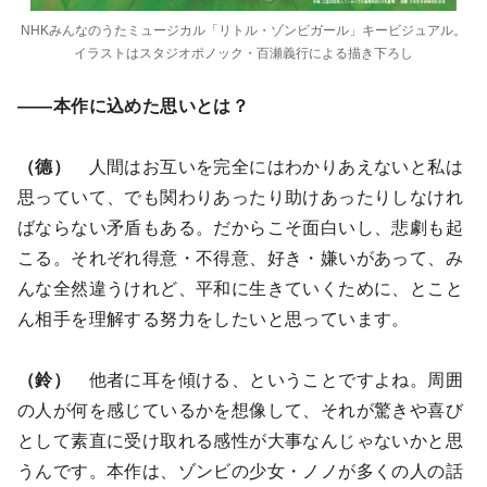
NHKみんなのうたミュージカル「リトル・ゾンビガール」キービジュアル。
イラストはスタジオポノック・百瀬義行による描き下ろし
――本作に込めた思いとは？
（德）
人間はお互いを完全にはわかりあえないと私は
思っていて、でも関わりあったり助けあったりしなけれ
ばならない矛盾もある。だからこそ面白いし、悲劇も起
こる。それぞれ得意・不得意、好き・嫌いがあって、み
んな全然違うけれど、平和に生きていくために、とこと
ん相手を理解する努力をしたいと思っています。
（鈴）
他者に耳を傾ける、ということですよね。周囲
の人が何を感じているかを想像して、それが驚きや喜び
として素直に受け取れる感性が大事なんじゃないかと思
うんです。本作は、ゾンビの少女・ノノが多くの人の話