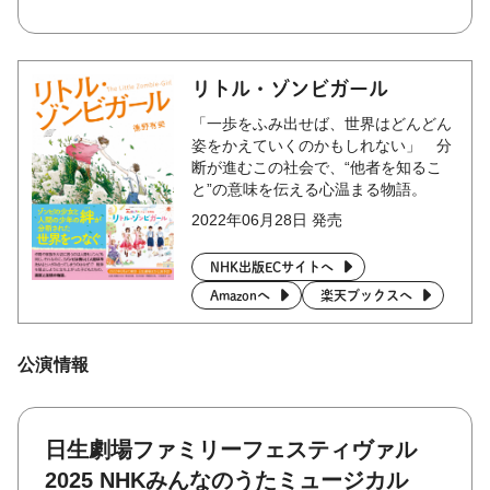
リトル・ゾンビガール
「一歩をふみ出せば、世界はどんどん
姿をかえていくのかもしれない」 分
断が進むこの社会で、“他者を知るこ
と”の意味を伝える心温まる物語。
2022年06月28日 発売
NHK出版ECサイトへ
Amazonへ
楽天ブックスへ
公演情報
⽇⽣劇場ファミリーフェスティヴァル
2025 NHKみんなのうたミュージカル