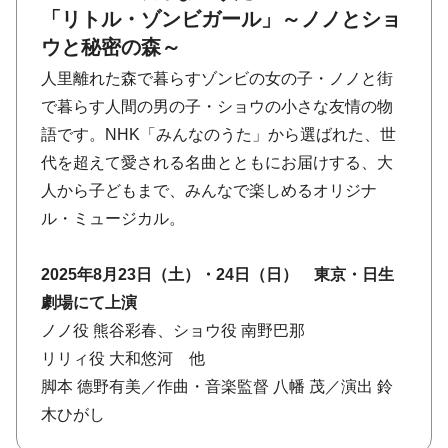
「リトル・ゾンビガール」～ノノとショ
ウと秘密の森～
⼈⾥離れた森で暮らすゾンビの⼥の⼦・ノノと街
で暮らす⼈間の男の⼦・ショウの⼩さな友情の物
語です。NHK「みんなのうた」から選ばれた、世
代を超えて愛される名曲とともにお届けする、⼤
⼈から⼦どもまで、みんなで楽しめるオリジナ
ル・ミュージカル。
2025年8⽉23⽇（⼟）・24日（日） 東京・日生
劇場にて上演
ノノ役 熊谷彩春、ショウ役 南野巴那
リリィ役 ⼤和悠河 他
脚本 德野有美／作曲・⾳楽監督 ⼋幡 茂／演出 鈴
⽊ひがし