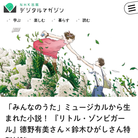
学ぶ
楽しむ
暮らす
読む
学ぶ
英語
フランス語
ドイツ語
イタリア語
スペイン語
ロシア語
中国語
ハングル（韓国語）
「みんなのうた」ミュージカルから生
その他
まれた小説！ 『リトル・ゾンビガー
楽しむ
趣味
俳句
短歌
囲碁
ル』德野有美さん×鈴木ひがしさん特