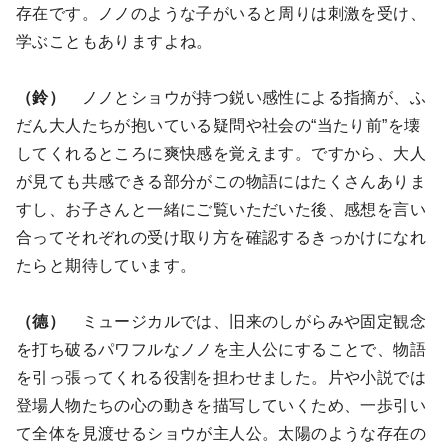
存在です。ノノのような子がいると周りは刺激を受け、
学ぶこともありますよね。
（鈴）
ノノとショウが持つ鋭い感性による指摘が、ふ
だん大人たちが抱いている疑問や社会の“当たり前”を壊
してくれるところに爽快感を覚えます。ですから、大人
が見ても共感できる部分がこの物語にはたくさんありま
すし、お子さんと一緒にご覧いただいた後、感想を言い
合ってそれぞれの受け取り方を確認するきっかけになれ
たらと期待しています。
（德）
ミュージカルでは、旧来のしがらみや固定観念
を打ち破るパワフルなノノを主人公にすることで、物語
を引っ張ってくれる役割を担わせました。片や小説では
登場人物たちの心の動きを描写していくため、一歩引い
て全体を見渡せるショウが主人公。太陽のような存在の