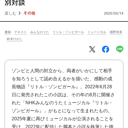
将棋
その他
別対談
楽しむ
その他
2025/03/14
暮らす
料理
園芸
ハンドメイド
健康
その他
書籍
テキスト
みんなのうた
リトル・ゾンビガール
ミュージカル
德野有美
鈴木ひがし
読む
教養
NHK出版新書
NHKブックス
100分de名著
作品
その他
ゾンビと人間の対立から、両者がいかにして相手
を知ろうとして認め合えるかを描いた、感動の成
きょうの
レシピ
長物語『リトル・ゾンビガール』。2022年6月28
レシピ
その他
日に発売されたこの小説は、その年の8月に開催さ
れた「NHKみんなのうたミュージカル『リトル・
ABOUT
ゾンビガール』」がもとになって生まれたもの。
2025年夏に再びミュージカルが公演されることを
keyword
受け、2022年に配信した脚本と小説を執筆した德