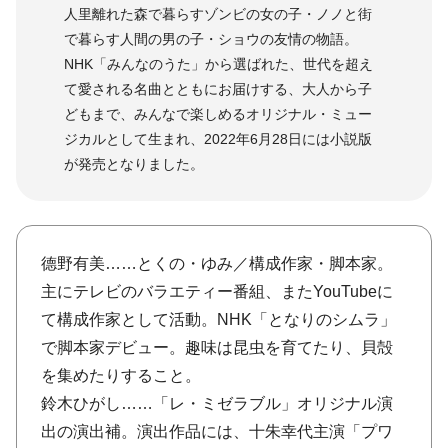
⼈⾥離れた森で暮らすゾンビの⼥の⼦・ノノと街
で暮らす⼈間の男の⼦・ショウの友情の物語。
NHK「みんなのうた」から選ばれた、世代を超え
て愛される名曲とともにお届けする、⼤⼈から⼦
どもまで、みんなで楽しめるオリジナル・ミュー
ジカルとして生まれ、2022年6月28日には小説版
が発売となりました。
德野有美……とくの・ゆみ／構成作家・脚本家。
主にテレビのバラエティー番組、またYouTubeに
て構成作家として活動。NHK「となりのシムラ」
で脚本家デビュー。趣味は昆虫を育てたり、貝殻
を集めたりすること。
鈴木ひがし……「レ・ミゼラブル」オリジナル演
出の演出補。演出作品には、十朱幸代主演「プワ