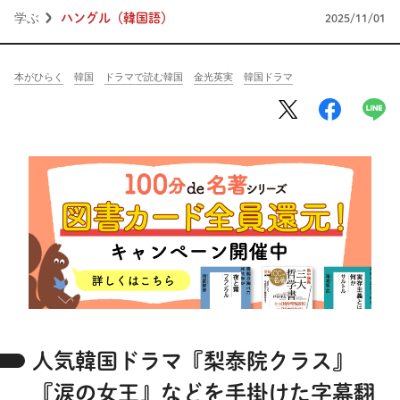
将棋
その他
学ぶ
ハングル（韓国語）
2025/11/01
暮らす
料理
園芸
ハンドメイド
本がひらく
韓国
ドラマで読む韓国
金光英実
韓国ドラマ
健康
その他
読む
教養
NHK出版新書
NHKブックス
100分de名著
作品
その他
きょうの
レシピ
レシピ
その他
ABOUT
人気韓国ドラマ『梨泰院クラス』
keyword
『涙の女王』などを手掛けた字幕翻