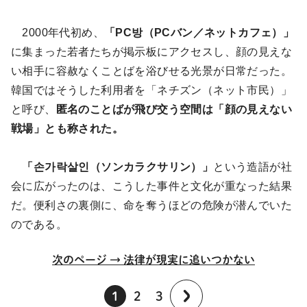
2000年代初め、
「PC방（PCバン／ネットカフェ）」
に集まった若者たちが掲示板にアクセスし、顔の見えな
い相手に容赦なくことばを浴びせる光景が日常だった。
韓国ではそうした利用者を「ネチズン（ネット市民）」
と呼び、
匿名のことばが飛び交う空間は「顔の見えない
戦場」とも称された。
「손가락살인（ソンカラクサリン）」
という造語が社
会に広がったのは、こうした事件と文化が重なった結果
だ。便利さの裏側に、命を奪うほどの危険が潜んでいた
のである。
次のページ → 法律が現実に追いつかない
1
2
3