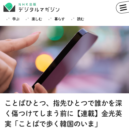
学ぶ
楽しむ
暮らす
読む
学ぶ
英語
フランス語
ドイツ語
イタリア語
スペイン語
ロシア語
中国語
ハングル（韓国語）
ことばひとつ、指先ひとつで誰かを深
その他
く傷つけてしまう前に【連載】金光英
楽しむ
趣味
俳句
短歌
囲碁
実「ことばで歩く韓国のいま」