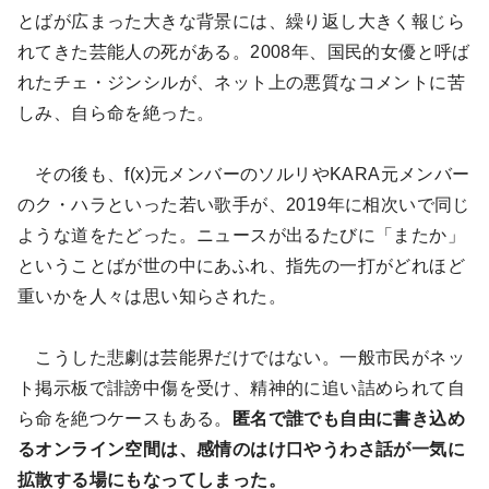
とばが広まった大きな背景には、繰り返し大きく報じら
れてきた芸能人の死がある。2008年、国民的女優と呼ば
れたチェ・ジンシルが、ネット上の悪質なコメントに苦
しみ、自ら命を絶った。
その後も、f(x)元メンバーのソルリやKARA元メンバー
のク・ハラといった若い歌手が、2019年に相次いで同じ
ような道をたどった。ニュースが出るたびに「またか」
ということばが世の中にあふれ、指先の一打がどれほど
重いかを人々は思い知らされた。
こうした悲劇は芸能界だけではない。一般市民がネッ
ト掲示板で誹謗中傷を受け、精神的に追い詰められて自
ら命を絶つケースもある。
匿名で誰でも自由に書き込め
るオンライン空間は、感情のはけ口やうわさ話が一気に
拡散する場にもなってしまった。