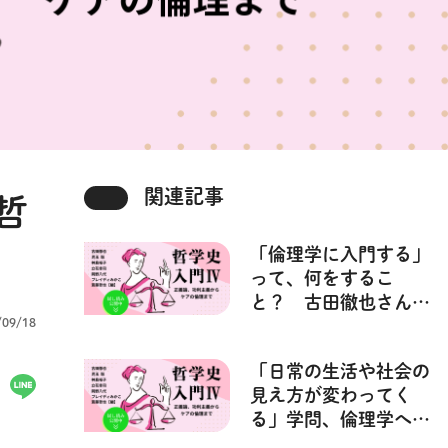
関連記事
哲
「倫理学に入門する」
って、何をするこ
と？ 古田徹也さんが
/09/18
考える──『哲学史入
門Ⅳ』
「日常の生活や社会の
見え方が変わってく
る」学問、倫理学への
いざない──『哲学史