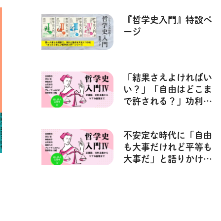
入門』シリーズ再始動
『哲学史入門』特設ペ
【哲学史入門Ⅳ】
ージ
「結果さえよければい
い？」「自由はどこま
で許される？」功利主
義から考える、個人の
自由とは──『哲学史
不安定な時代に「自由
入門Ⅳ』
も大事だけれど平等も
大事だ」と語りかけた
『正義論』の価値とは
──『哲学史入門Ⅳ』