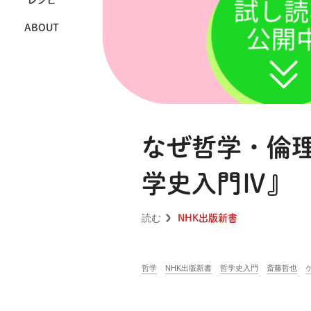
レシピ
ABOUT
なぜ哲学・倫
学史入門Ⅳ』
読む
NHK出版新書
哲学
NHK出版新書
哲学史入門
斎藤哲也