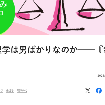
理学は男ばかりなのか──『
2025
ケア
倫理学
岡野八代