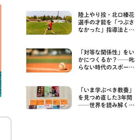
い時代の指導術】
陸上やり投・北口榛花
選手の才能を「つぶさ
なかった」指導法とは
──？ 【𠮟らない時
代の指導術】
「対等な関係性」をい
かにつくるか？──𠮟
らない時代のスポーツ
指導から見えてきたも
のとは【𠮟らない時代
の指導術】
「いま学ぶべき教養」
を見つめ直した3年間
──世界を読み解く、
知の入り口へ【NHK
出版新書の25年・
2017～2019年】