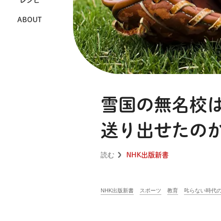
レシピ
ABOUT
雪国の無名校
送り出せたのか
読む
NHK出版新書
NHK出版新書
スポーツ
教育
𠮟らない時代