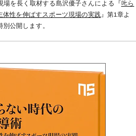
場を長く取材する島沢優子さんによる『
𠮟ら
主体性を伸ばすスポーツ現場の実践
』第1章よ
特別公開します。