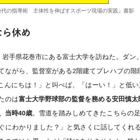
い時代の指導術 主体性を伸ばすスポーツ現場の実践』書影
なら休め
日。岩手県花巻市にある富士大学を訪ねた。ダン
てながら、監督室がある2階建てプレハブの階
こんにちは！」と叫べば、「はーい！」と低い
たのは
富士大学野球部の監督を務める安田慎太
、当時40歳
。雪道を踏みしめてきたこちらの
ぐにわかりました？」と気さくに話してくれ