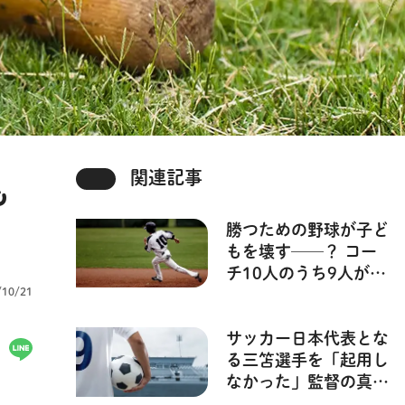
関連記事
も
勝つための野球が子ど
】
もを壊す──？ コー
チ10人のうち9人が辞
/10/21
めた、筒香嘉智、森友
哉を育てた中学生クラ
ブの「賭け」【𠮟らな
サッカー日本代表とな
い時代の指導術】
る三笘選手を「起用し
なかった」監督の真意
とは──？ 【𠮟らな