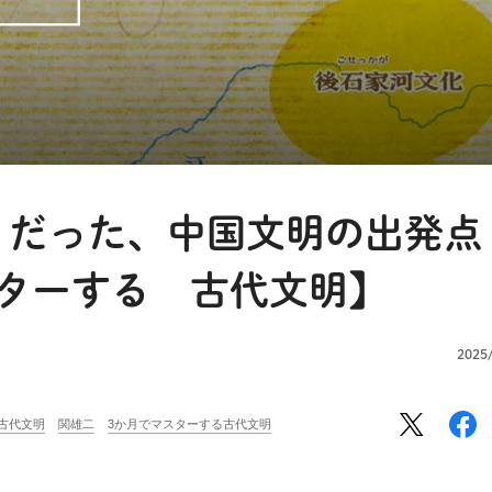
」だった、中国文明の出発点
スターする 古代文明】
2025
古代文明
関雄二
3か月でマスターする古代文明