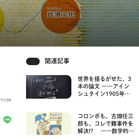
関連記事
世界を揺るがせた、3
本の論文 ――アイン
シュタイン1905年の
/11/05
奇跡【3か月でマスタ
ーする アインシュタ
イン】
コロンボも、古畑任三
郎も、コレで難事件を
解決!? ――数学的思
考法とは【3か月でマ