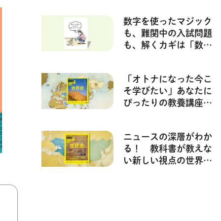
スターする 数学】
数字を使ったマジック
も、難関中の入試問題
も、解くカギは「数字
の性質」にあり【3か
月でマスターする 数
「オトナになった今こ
学】
そ学びたい」あなたに
ぴったりの教養講座、
【3か月でマスターす
る】シリーズ今春スタ
ニュースの深層がわか
ート！ 第1弾（4～6
る！ 教科書が教えな
月）のテーマは「世界
い新しい視点の世界
史」です。
史 ～モンゴル帝国か
ら大航海時代前夜【3
か月でマスターする】