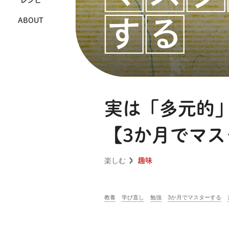
レシピ
ABOUT
実は「多元的
【3か月でマ
楽しむ
趣味
教養
学び直し
勉強
3か月でマスターする