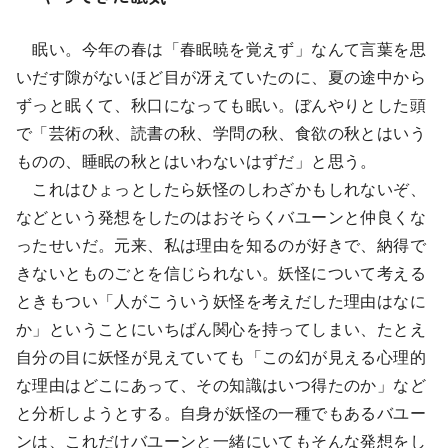
眠い。今年の春は「春眠暁を覚えず」なんて言葉を思
いだす隙がないほど目が冴えていたのに、夏の途中から
ずっと眠くて、秋口になっても眠い。ぼんやりとした頭
で「芸術の秋、読書の秋、学問の秋、食欲の秋とはいう
ものの、睡眠の秋とはいわないはずだ」と思う。
これはひょっとしたら妖怪のしわざかもしれないぞ、
などという発想をしたのはおそらくバユーンと仲良くな
ったせいだ。元来、私は理由を知るのが好きで、納得で
きないとものごとを信じられない。妖怪について考える
ときもつい「人がこういう妖怪を考えだした理由はなに
か」ということにいちばん関心を持ってしまい、たとえ
自分の目に妖怪が見えていても「この幻が見える心理的
な理由はどこにあって、その知識はいつ得たのか」など
と分析しようとする。自身が妖怪の一種でもあるバユー
ンは、これだけバユーンと一緒にいてもそんな発想をし