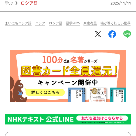
将棋
その他
学ぶ
ロシア語
2025/11/11
暮らす
料理
園芸
ハンドメイド
まいにちロシア語
ロシア
ロシア語
語学2025
奈倉有里
猫が導く妖しい世界
健康
その他
読む
教養
NHK出版新書
NHKブックス
100分de名著
作品
その他
きょうの
レシピ
レシピ
その他
ABOUT
keyword