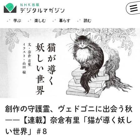
学ぶ
楽しむ
暮らす
読む
学ぶ
英語
フランス語
ドイツ語
イタリア語
スペイン語
ロシア語
中国語
ハングル（韓国語）
創作の守護霊、ヴェドゴニに出会う秋
その他
――【連載】奈倉有里「猫が導く妖し
楽しむ
趣味
俳句
短歌
囲碁
い世界」＃8