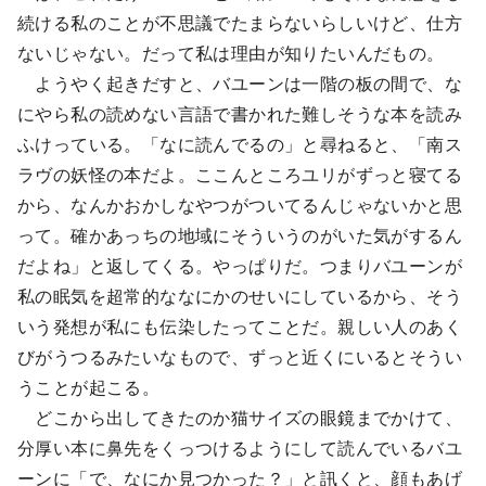
続ける私のことが不思議でたまらないらしいけど、仕方
ないじゃない。だって私は理由が知りたいんだもの。
ようやく起きだすと、バユーンは一階の板の間で、な
にやら私の読めない言語で書かれた難しそうな本を読み
ふけっている。「なに読んでるの」と尋ねると、「南ス
ラヴの妖怪の本だよ。ここんところユリがずっと寝てる
から、なんかおかしなやつがついてるんじゃないかと思
って。確かあっちの地域にそういうのがいた気がするん
だよね」と返してくる。やっぱりだ。つまりバユーンが
私の眠気を超常的ななにかのせいにしているから、そう
いう発想が私にも伝染したってことだ。親しい人のあく
びがうつるみたいなもので、ずっと近くにいるとそうい
うことが起こる。
どこから出してきたのか猫サイズの眼鏡までかけて、
分厚い本に鼻先をくっつけるようにして読んでいるバユ
ーンに「で、なにか見つかった？」と訊くと、顔もあげ