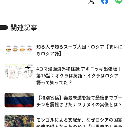
関連記事
知る人ぞ知るスープ大国・ロシア【まいに
ちロシア語】
4コマ漫画海外移住録 アキニッキ出張版｜
第16話：オクラは英語・イクラはロシア
語って知ってた？
【特別寄稿】毒殺未遂を経て最後までプー
チンを震撼させたナワリヌイの実像とは？
モンゴルによる支配が、なぜロシアの国家
形成の礎となったのか？【世界史のリテラ