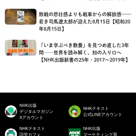
談・前編】
敗戦の悲壮感よりも戦車からの解放感——
若き司馬遼太郎が迎えた8月15日【昭和20
年8月15日】
「いま学ぶべき教養」を見つめ直した3年
間──世界を読み解く、知の入り口へ
【NHK出版新書の25年・2017～2019年】
NHK出版
NHKテキスト
デジタルマガジン
公式LINEアカウント
Xアカウント
NHKテキスト
NHK出版
語学カフェ
マーケティング局