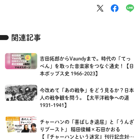
関連記事
吉田拓郎からVaundyまで。時代の「てっ
ぺん」を取った音楽家をつなぐ通史！【日
本ポップス史 1966-2023】
今改めて「あの戦争」をどう見るか？日本
人の戦争観を問う。【太平洋戦争への道
1931-1941】
チャーハンの「喜ばしき退屈」と「うんざ
りブースト」 稲田俊輔×石田かおる
【『チャーハンという迷宮』刊行記念対