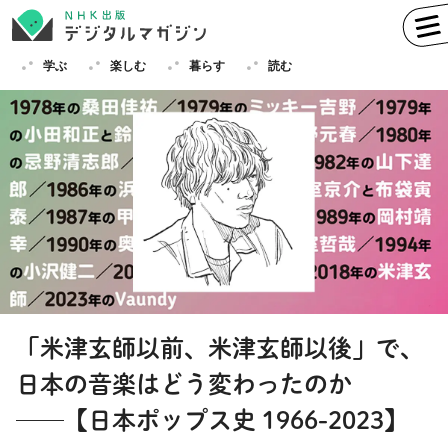
学ぶ
楽しむ
暮らす
読む
学ぶ
英語
フランス語
ドイツ語
イタリア語
スペイン語
ロシア語
中国語
ハングル（韓国語）
「米津玄師以前、米津玄師以後」で、
その他
日本の音楽はどう変わったのか
楽しむ
趣味
俳句
短歌
囲碁
──【日本ポップス史 1966-2023】