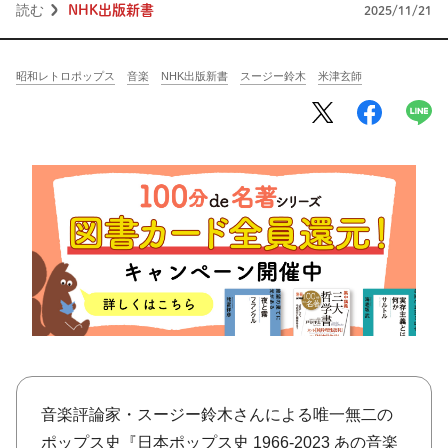
将棋
その他
読む
NHK出版新書
2025/11/21
暮らす
料理
園芸
ハンドメイド
昭和レトロポップス
音楽
NHK出版新書
スージー鈴木
米津玄師
健康
その他
読む
教養
NHK出版新書
NHKブックス
100分de名著
作品
その他
きょうの
レシピ
レシピ
その他
ABOUT
音楽評論家・スージー鈴木さんによる唯一無二の
keyword
ポップス史『
日本ポップス史 1966-2023 あの音楽