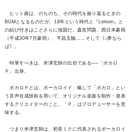
ヒット曲は、のちのち、その時代を振り返るときの
BGMとなるものだが、18年という時代と『Lemon』と
の結び付きはことさらに強固だ。森友問題、西日本豪雨
（平成30年7月豪雨）、平昌五輪……そして《♪夢なら
ば》。
特筆すべきは、米津玄師の出自である──「ボカロ
Ｐ」出身。
ボカロＰとは、ボーカロイド、略して「ボカロ」とい
う音声合成技術を用いて、オリジナル楽曲を制作・発表
するクリエイターのこと。「Ｐ」はプロデューサーを意
味する。
つまり米津玄師は、初音ミクに代表されるボーカロイ