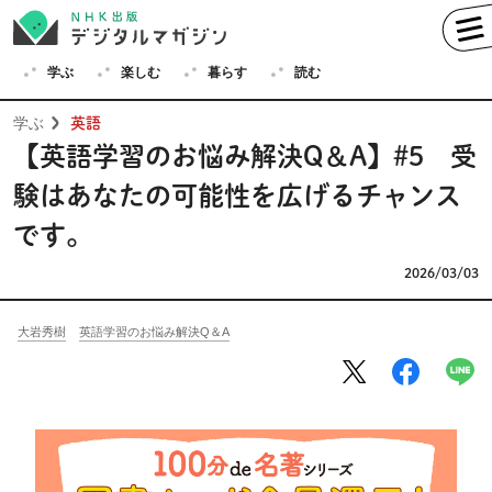
学ぶ
楽しむ
暮らす
読む
学ぶ
英語
【英語学習のお悩み解決Q＆A】#5 受
験はあなたの可能性を広げるチャンス
学ぶ
です。
英語
フランス語
ドイツ語
イタリア語
2026/03/03
スペイン語
ロシア語
大岩秀樹
英語学習のお悩み解決Q＆A
中国語
ハングル（韓国語）
その他
楽しむ
趣味
俳句
短歌
囲碁