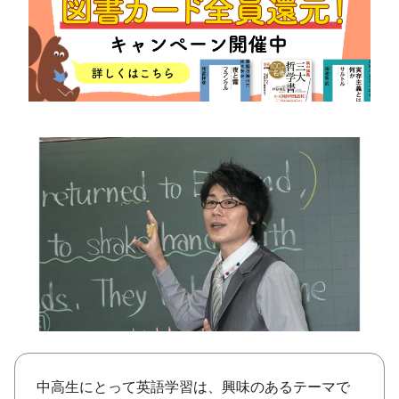
将棋
その他
暮らす
料理
園芸
ハンドメイド
健康
その他
読む
教養
NHK出版新書
NHKブックス
100分de名著
作品
その他
きょうの
レシピ
レシピ
その他
ABOUT
keyword
中高生にとって英語学習は、興味のあるテーマで