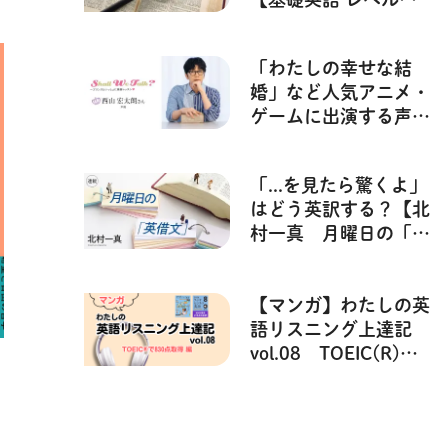
１】
「わたしの幸せな結
婚」など人気アニメ・
ゲームに出演する声優
西山宏太朗さんの声で
英語が学べる「基礎英
「...を見たら驚くよ」
語 レベル2」の連載を
はどう英訳する？【北
紹介！
村一真 月曜日の「英
借文」】#39
【マンガ】わたしの英
語リスニング上達記
vol.08 TOEIC(R)で
830点取得！ 編
【NHK語学テキスト
音声】