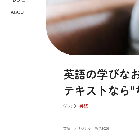
レシピ
ABOUT
英語の学びなお
テキストなら"
学ぶ
英語
英語
オリジナル
語学2026