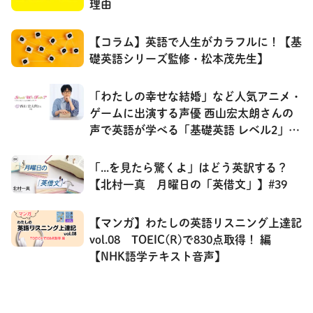
理由
【コラム】英語で人生がカラフルに！【基
礎英語シリーズ監修・松本茂先生】
「わたしの幸せな結婚」など人気アニメ・
ゲームに出演する声優 西山宏太朗さんの
声で英語が学べる「基礎英語 レベル2」の
連載を紹介！
「...を見たら驚くよ」はどう英訳する？
【北村一真 月曜日の「英借文」】#39
【マンガ】わたしの英語リスニング上達記
vol.08 TOEIC(R)で830点取得！ 編
【NHK語学テキスト音声】