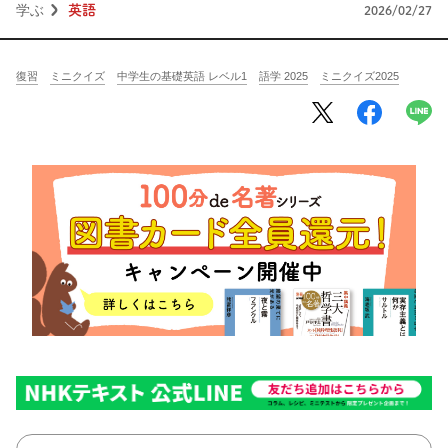
将棋
その他
学ぶ
英語
2026/02/27
暮らす
料理
園芸
ハンドメイド
復習
ミニクイズ
中学生の基礎英語 レベル1
語学 2025
ミニクイズ2025
健康
その他
読む
教養
NHK出版新書
NHKブックス
100分de名著
作品
その他
きょうの
レシピ
レシピ
その他
ABOUT
keyword