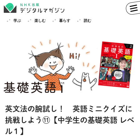
学ぶ
楽しむ
暮らす
読む
学ぶ
英語
フランス語
ドイツ語
イタリア語
スペイン語
ロシア語
中国語
ハングル（韓国語）
英文法の腕試し！ 英語ミニクイズに
その他
挑戦しよう⑪【中学生の基礎英語 レベ
楽しむ
趣味
俳句
短歌
囲碁
ル１】