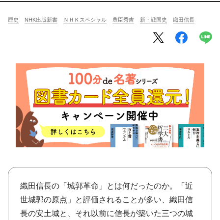
将棋
その他
歴史
NHK出版新書
ＮＨＫスペシャル
豊臣秀吉
新・戦国史
織田信長
暮らす
料理
園芸
ハンドメイド
健康
その他
読む
教養
NHK出版新書
NHKブックス
100分de名著
作品
その他
きょうの
レシピ
レシピ
その他
織田信長の「城郭革命」とは何だったのか。「近
ABOUT
世城郭の原点」と評価されることが多い、織田信
keyword
長の安土城と、それ以前に信長が築いた三つの城