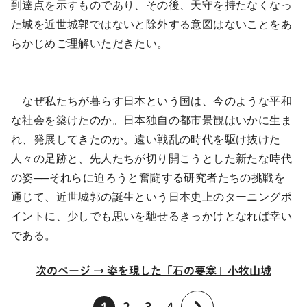
到達点を示すものであり、その後、天守を持たなくなっ
た城を近世城郭ではないと除外する意図はないことをあ
らかじめご理解いただきたい。
なぜ私たちが暮らす日本という国は、今のような平和
な社会を築けたのか。日本独自の都市景観はいかに生ま
れ、発展してきたのか。遠い戦乱の時代を駆け抜けた
人々の足跡と、先人たちが切り開こうとした新たな時代
の姿──それらに迫ろうと奮闘する研究者たちの挑戦を
通じて、近世城郭の誕生という日本史上のターニングポ
イントに、少しでも思いを馳せるきっかけとなれば幸い
である。
次のページ → 姿を現した「石の要塞」小牧山城
1
2
3
4