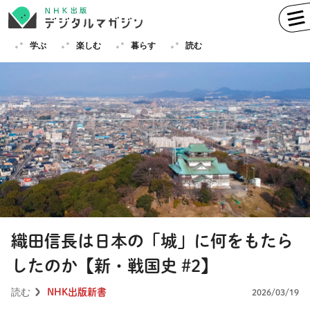
学ぶ
楽しむ
暮らす
読む
学ぶ
英語
フランス語
ドイツ語
イタリア語
スペイン語
ロシア語
中国語
ハングル（韓国語）
織田信長は日本の「城」に何をもたら
その他
したのか【新・戦国史 #2】
楽しむ
趣味
俳句
短歌
囲碁
読む
NHK出版新書
2026/03/19