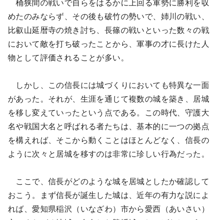
桶狭間の戦いで自らをはるかに上回る軍勢に勝利を収
めたのみならず、その後も破竹の勢いで、姉川の戦い、
比叡山延暦寺の焼き討ち、長篠の戦いといった数々の戦
において敵を打ち破ったことから、軍事の才に長けた人
物として評価されることが多い。
しかし、この信長には城づくりにおいても特異な一面
があった。それが、生涯を通じて複数の城を築き、居城
を移し変えていったという点である。この時代、守護大
名や戦国大名と呼ばれる者たちは、基本的に一つの拠点
を構えれば、そこから動くことはほとんどなく、信長の
ように次々と居城を移すのは非常に珍しい行為だった。
ここで、信長がどのような城を居城としたか確認して
おこう。まず信長が誕生した城は、近年の有力な説によ
れば、愛知県稲沢（いなざわ）市から愛西（あいさい）