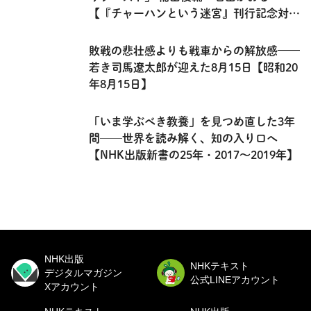
【『チャーハンという迷宮』刊行記念対
談・前編】
敗戦の悲壮感よりも戦車からの解放感——
若き司馬遼太郎が迎えた8月15日【昭和20
年8月15日】
「いま学ぶべき教養」を見つめ直した3年
間──世界を読み解く、知の入り口へ
【NHK出版新書の25年・2017～2019年】
NHK出版
NHKテキスト
デジタルマガジン
公式LINEアカウント
Xアカウント