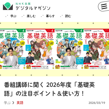
学ぶ
楽しむ
暮らす
読む
学ぶ
英語
フランス語
ドイツ語
イタリア語
スペイン語
ロシア語
中国語
ハングル（韓国語）
番組講師に聞く 2026年度「基礎英
その他
語」の注目ポイント＆使い方！
楽しむ
趣味
俳句
短歌
囲碁
学ぶ
英語
2026/03/19