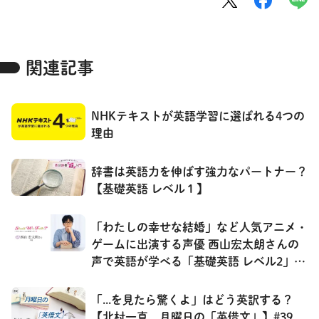
関連記事
NHKテキストが英語学習に選ばれる4つの
理由
辞書は英語力を伸ばす強力なパートナー？
【基礎英語 レベル１】
「わたしの幸せな結婚」など人気アニメ・
ゲームに出演する声優 西山宏太朗さんの
声で英語が学べる「基礎英語 レベル2」の
連載を紹介！
「...を見たら驚くよ」はどう英訳する？
【北村一真 月曜日の「英借文」】#39