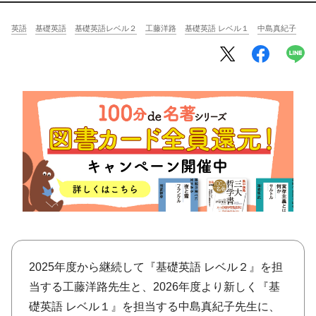
将棋
その他
英語
基礎英語
基礎英語レベル２
工藤洋路
基礎英語 レベル１
中島真紀子
暮らす
料理
園芸
ハンドメイド
健康
その他
読む
教養
NHK出版新書
NHKブックス
100分de名著
作品
その他
きょうの
レシピ
レシピ
その他
2025年度から継続して『基礎英語 レベル２』を担
ABOUT
当する工藤洋路先生と、2026年度より新しく『基
keyword
礎英語 レベル１』を担当する中島真紀子先生に、