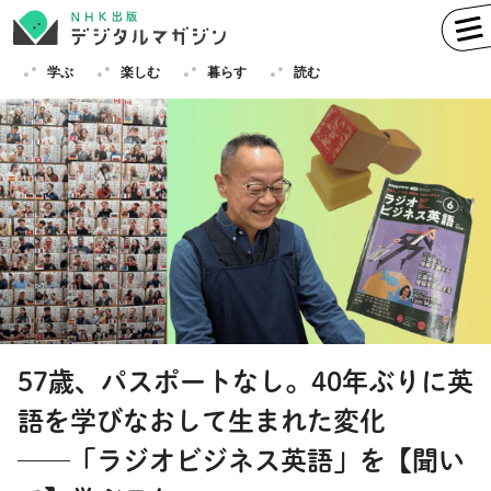
学ぶ
楽しむ
暮らす
読む
学ぶ
英語
フランス語
ドイツ語
イタリア語
スペイン語
ロシア語
中国語
ハングル（韓国語）
57歳、パスポートなし。40年ぶりに英
その他
語を学びなおして生まれた変化
楽しむ
趣味
俳句
短歌
囲碁
──「ラジオビジネス英語」を【聞い