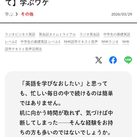
将棋
その他
て】学ぶワケ
学ぶ
その他
2026/03/29
暮らす
料理
園芸
ハンドメイド
健康
その他
ラジオビジネス英語
英会話タイムトライアル
ラジオ英会話
中学生の基礎英語
レベル2
中学生の基礎英語 レベル1
NHK語学テキスト音声
NHKラジオ
NHK
読む
教養
NHK出版新書
語学テキスト音声活用法
NHKブックス
100分de名著
作品
その他
「英語を学びなおしたい」と思って
きょうの
レシピ
も、忙しい毎日の中で続けるのは簡単
レシピ
その他
ではありません。
机に向かう時間が取れず、気づけば中
ABOUT
断してしまった──そんな経験をお持
keyword
ちの方も多いのではないでしょうか。