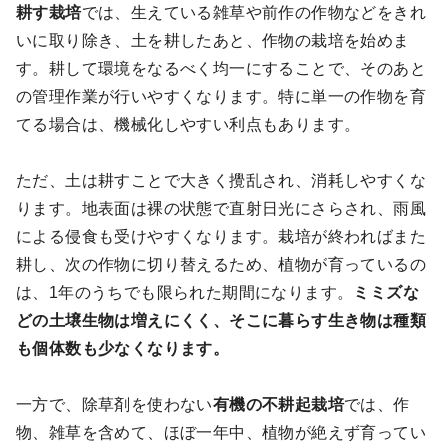
耕す栽培
では、生えている雑草や前作の作物などをきれ
いに取り除き、土を耕したあと、作物の栽培を始めま
す。耕して環境をなるべく均一にすることで、そのあと
の管理作業が行いやすくなります。特に単一の作物を育
てる場合は、機械化しやすい利点もあります。
ただ、土は耕すことで大きく攪乱され、消耗しやすくな
ります。地表面は裸の状態で直射日光にさらされ、雨風
による侵食も受けやすくなります。栽培が終わればまた
耕し、次の作物に切り替えるため、植物が育っているの
は、1年のうちでも限られた期間になります。
ミミズな
どの土壌生物は増えにくく、そこに暮らす生き物は種類
も個体数も少なくなります。
一方で、除草剤を使わない
有機の不耕起栽培
では、作
物、雑草を含めて、ほぼ一年中、植物が絶えず育ってい