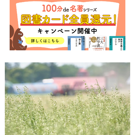
将棋
その他
暮らす
料理
園芸
ハンドメイド
健康
その他
読む
教養
NHK出版新書
NHKブックス
100分de名著
作品
その他
きょうの
レシピ
レシピ
その他
ABOUT
keyword