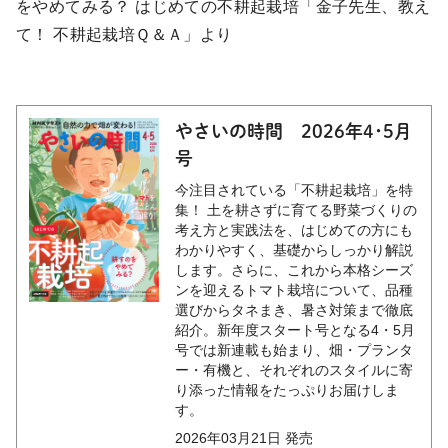
をやめてみる？ はじめての不耕起栽培「金子先生、教え
て！ 不耕起栽培Ｑ＆Ａ」より
やさいの時間 2026年4･5月
号
今注目されている「不耕起栽培」を特
集！ 土を耕さずに育てる野菜づくりの
考え方と実践法を、はじめての方にも
わかりやすく、基礎からしっかり解説
します。さらに、これから本格シーズ
ンを迎えるトマト栽培について、品種
選びからタネまき、暑さ対策まで徹底
紹介。新年度スタート号となる4・5月
号では新連載も始まり、畑・プランタ
ー・有機と、それぞれのスタイルに寄
り添った情報をたっぷりお届けしま
す。
2026年03月21日 発売