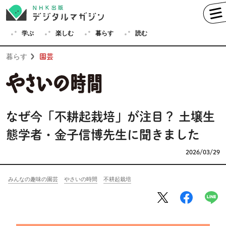
学ぶ
楽しむ
暮らす
読む
暮らす
園芸
学ぶ
英語
フランス語
なぜ今「不耕起栽培」が注目？ 土壌生
ドイツ語
イタリア語
態学者・金子信博先生に聞きました
スペイン語
ロシア語
2026/03/29
中国語
ハングル（韓国語）
みんなの趣味の園芸
やさいの時間
不耕起栽培
その他
楽しむ
趣味
俳句
短歌
囲碁