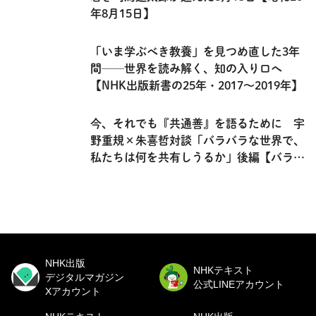
年8月15日】
「いま学ぶべき教養」を見つめ直した3年
間──世界を読み解く、知の入り口へ
【NHK出版新書の25年・2017～2019年】
今、それでも『共通善』を語るために 宇
野重規×朱喜哲対談「バラバラな世界で、
私たちは何を共有しうるか」後編【バラバ
ラな世界で共に生きる】
NHK出版
NHKテキスト
デジタルマガジン
公式LINEアカウント
Xアカウント