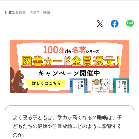
将棋
その他
NHK出版新書
子育て
睡眠
暮らす
料理
園芸
ハンドメイド
健康
その他
読む
教養
NHK出版新書
NHKブックス
100分de名著
作品
その他
きょうの
レシピ
レシピ
その他
よく寝る子どもは、学力が高くなる？睡眠は、子
ABOUT
どもたちの健康や学業成績にどのように影響する
keyword
のか。