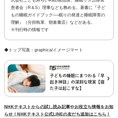
式会社こどもみらいR&D統括医、睡眠リズム障害
患者会（R＆S）理事なども務める。著書に『子ど
もの睡眠ガイドブック──眠りの発達と睡眠障害の
理解』（分担執筆、朝倉書店）などがある。
※刊行時の情報です
◆トップ写真：graphica/イメージマート
子どもの睡眠にまつわる「早
起き神話」の深刻な現実【寝
た子は起こすな】
NHKテキストからの試し読み記事やお役立ち情報をお知
らせ！NHKテキスト公式LINEの友だち追加はこちら！