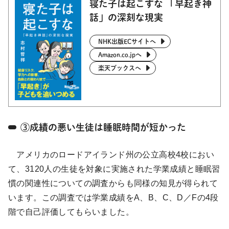
寝た子は起こすな 「早起き神
話」の深刻な現実
NHK出版ECサイトへ
Amazon.co.jpへ
楽天ブックスへ
③成績の悪い生徒は睡眠時間が短かった
アメリカのロードアイランド州の公立高校4校におい
て、3120人の生徒を対象に実施された学業成績と睡眠習
慣の関連性についての調査からも同様の知見が得られて
います。この調査では学業成績をA、B、C、D／Fの4段
階で自己評価してもらいました。