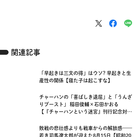
関連記事
「早起きは三文の得」はウソ? 早起きと生
産性の関係【寝た子は起こすな】
チャーハンの「喜ばしき退屈」と「うんざ
りブースト」 稲田俊輔×石田かおる
【『チャーハンという迷宮』刊行記念対
談・前編】
敗戦の悲壮感よりも戦車からの解放感——
若き司馬遼太郎が迎えた8月15日【昭和20