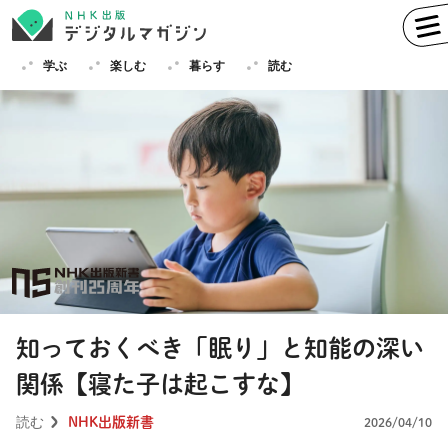
学ぶ
楽しむ
暮らす
読む
学ぶ
英語
フランス語
ドイツ語
イタリア語
スペイン語
ロシア語
中国語
ハングル（韓国語）
知っておくべき「眠り」と知能の深い
その他
関係【寝た子は起こすな】
楽しむ
趣味
俳句
短歌
囲碁
読む
NHK出版新書
2026/04/10