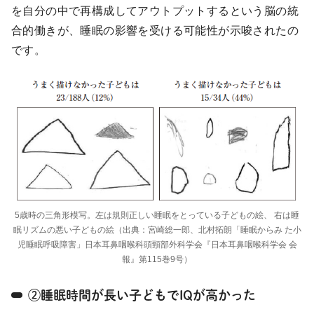
を自分の中で再構成してアウトプットするという脳の統
合的働きが、睡眠の影響を受ける可能性が示唆されたの
です。
5歳時の三角形模写。左は規則正しい睡眠をとっている子どもの絵、 右は睡
眠リズムの悪い子どもの絵（出典：宮崎総一郎、北村拓朗「睡眠からみ た小
児睡眠呼吸障害」日本耳鼻咽喉科頭頸部外科学会『日本耳鼻咽喉科学会 会
報』第115巻9号）
②睡眠時間が長い子どもでIQが高かった