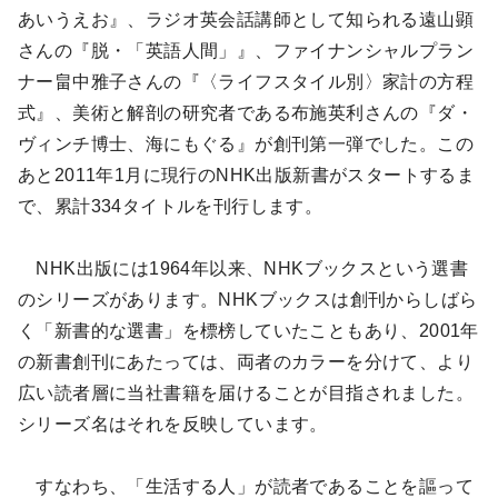
あいうえお』、ラジオ英会話講師として知られる遠山顕
さんの『脱・「英語人間」』、ファイナンシャルプラン
ナー畠中雅子さんの『〈ライフスタイル別〉家計の方程
式』、美術と解剖の研究者である布施英利さんの『ダ・
ヴィンチ博士、海にもぐる』が創刊第一弾でした。この
あと2011年1月に現行のNHK出版新書がスタートするま
で、累計334タイトルを刊行します。
NHK出版には1964年以来、NHKブックスという選書
のシリーズがあります。NHKブックスは創刊からしばら
く「新書的な選書」を標榜していたこともあり、2001年
の新書創刊にあたっては、両者のカラーを分けて、より
広い読者層に当社書籍を届けることが目指されました。
シリーズ名はそれを反映しています。
すなわち、「生活する人」が読者であることを謳って