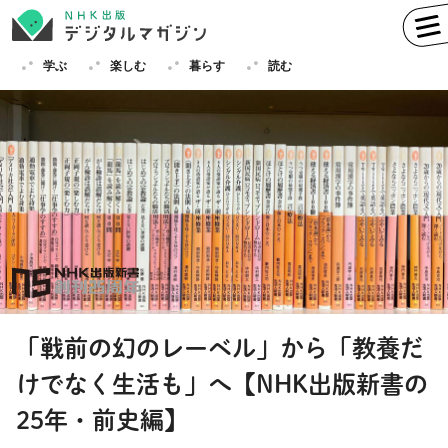
学ぶ
楽しむ
暮らす
読む
学ぶ
英語
フランス語
ドイツ語
イタリア語
スペイン語
ロシア語
中国語
ハングル（韓国語）
「戦前の幻のレーベル」から「教養だ
その他
けでなく生活も」へ【NHK出版新書の
楽しむ
趣味
俳句
短歌
囲碁
25年・前史編】