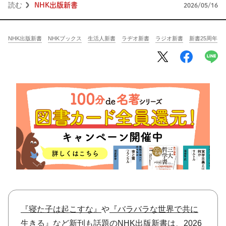
将棋
その他
読む
NHK出版新書
2026/05/16
暮らす
料理
園芸
ハンドメイド
NHK出版新書
NHKブックス
生活人新書
ラヂオ新書
ラジオ新書
新書25周年
健康
その他
読む
教養
NHK出版新書
NHKブックス
100分de名著
作品
その他
きょうの
レシピ
レシピ
その他
ABOUT
『寝た子は起こすな』
や
『バラバラな世界で共に
keyword
生きる』
など新刊も話題のNHK出版新書は、2026