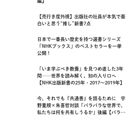
編】
【売行き度外視】出版社の社員が本気で面
白いと思う“推し”新書7点
日本で一番長い歴史を持つ選書シリーズ
「NHKブックス」のベストセラーを一挙
公開！
「いま学ぶべき教養」を見つめ直した3年
間──世界を読み解く、知の入り口へ
【NHK出版新書の25年・2017～2019年】
今、それでも『共通善』を語るために 宇
野重規×朱喜哲対談「バラバラな世界で、
私たちは何を共有しうるか」後編【バラバ
ラな世界で共に生きる】