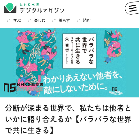
学ぶ
楽しむ
暮らす
読む
学ぶ
英語
フランス語
ドイツ語
イタリア語
スペイン語
ロシア語
中国語
ハングル（韓国語）
分断が深まる世界で、私たちは他者と
その他
いかに語り合えるか【バラバラな世界
楽しむ
趣味
俳句
短歌
囲碁
で共に生きる】