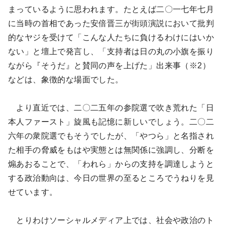
まっているように思われます。たとえば二〇一七年七月
に当時の首相であった安倍晋三が街頭演説において批判
的なヤジを受けて「こんな人たちに負けるわけにはいか
ない」と壇上で発言し、「支持者は日の丸の小旗を振り
ながら『そうだ』と賛同の声を上げた」出来事（※2）
などは、象徴的な場面でした。
より直近では、二〇二五年の参院選で吹き荒れた「日
本人ファースト」旋風も記憶に新しいでしょう。二〇二
六年の衆院選でもそうでしたが、「やつら」と名指され
た相手の脅威をもはや実態とは無関係に強調し、分断を
煽あおることで、「われら」からの支持を調達しようと
する政治動向は、今日の世界の至るところでうねりを見
せています。
とりわけソーシャルメディア上では、社会や政治のト