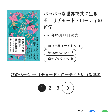
バラバラな世界で共に生き
る リチャード・ローティの
哲学
2026年05月11日 発売
NHK出版ECサイトへ
Amazon.co.jpへ
楽天ブックスへ
次のページ → リチャード・ローティという哲学者
1
2
3