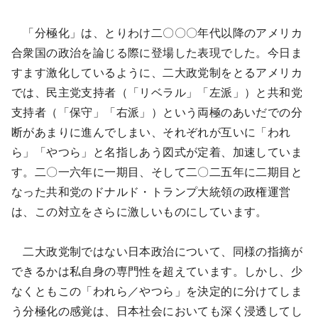
「分極化」は、とりわけ二〇〇〇年代以降のアメリカ
合衆国の政治を論じる際に登場した表現でした。今日ま
すます激化しているように、二大政党制をとるアメリカ
では、民主党支持者（「リベラル」「左派」）と共和党
支持者（「保守」「右派」）という両極のあいだでの分
断があまりに進んでしまい、それぞれが互いに「われ
ら」「やつら」と名指しあう図式が定着、加速していま
す。二〇一六年に一期目、そして二〇二五年に二期目と
なった共和党のドナルド・トランプ大統領の政権運営
は、この対立をさらに激しいものにしています。
二大政党制ではない日本政治について、同様の指摘が
できるかは私自身の専門性を超えています。しかし、少
なくともこの「われら／やつら」を決定的に分けてしま
う分極化の感覚は、日本社会においても深く浸透してし