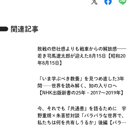
関連記事
敗戦の悲壮感よりも戦車からの解放感——
若き司馬遼太郎が迎えた8月15日【昭和20
年8月15日】
「いま学ぶべき教養」を見つめ直した3年
間──世界を読み解く、知の入り口へ
【NHK出版新書の25年・2017～2019年】
今、それでも『共通善』を語るために 宇
野重規×朱喜哲対談「バラバラな世界で、
私たちは何を共有しうるか」後編【バラバ
ラな世界で共に生きる】