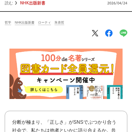
将棋
その他
読む
NHK出版新書
2026/04/24
暮らす
料理
園芸
ハンドメイド
哲学
NHK出版新書
ローティ
朱喜哲
健康
その他
読む
教養
NHK出版新書
NHKブックス
100分de名著
作品
その他
きょうの
レシピ
レシピ
その他
ABOUT
分断が極まり、「正しさ」がSNSでぶつかり合う
keyword
社会で、私たちは他者といかに語り合えるか。共