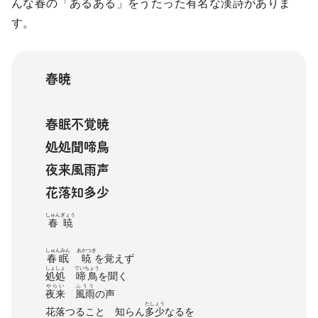
んな春の「あるある」をうたった有名な漢詩がありま
す。
春暁
春眠不覚暁
処処聞啼鳥
夜来風雨声
花落知多少
しゅんぎょう
春暁
しゅんみん
あかつき
春眠
暁
を覚えず
しょしょ
ていちょう
処処
啼鳥
を聞く
やらい
ふうう
夜来
風雨
の声
たしょう
花落つること 知らん
多少
なるを