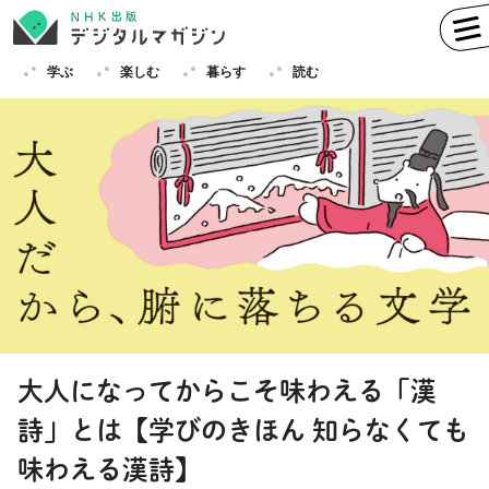
学ぶ
楽しむ
暮らす
読む
学ぶ
英語
フランス語
ドイツ語
イタリア語
スペイン語
ロシア語
中国語
ハングル（韓国語）
大人になってからこそ味わえる「漢
その他
詩」とは【学びのきほん 知らなくても
楽しむ
趣味
俳句
短歌
囲碁
味わえる漢詩】