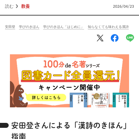
将棋
その他
読む
教養
2026/04/23
暮らす
料理
園芸
ハンドメイド
安田登
学びのきほん
学びのきほん「はじめに」
知らなくても味わえる漢詩
健康
その他
読む
教養
NHK出版新書
NHKブックス
100分de名著
作品
その他
きょうの
レシピ
レシピ
その他
ABOUT
安田登さんによる「漢詩のきほん」
keyword
指南