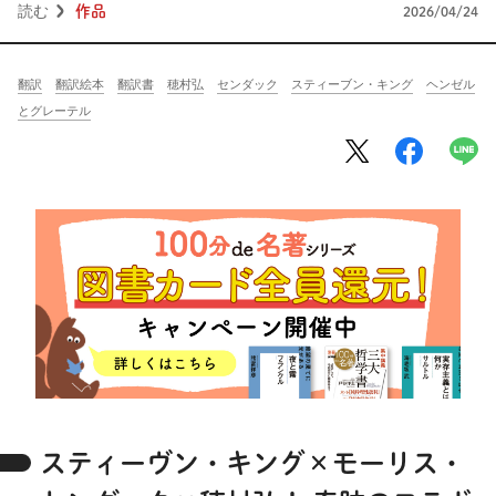
将棋
その他
読む
作品
2026/04/24
暮らす
料理
園芸
ハンドメイド
翻訳
翻訳絵本
翻訳書
穂村弘
センダック
スティーブン・キング
ヘンゼル
健康
その他
とグレーテル
読む
教養
NHK出版新書
NHKブックス
100分de名著
作品
その他
きょうの
レシピ
レシピ
その他
ABOUT
スティーヴン・キング×モーリス・
keyword