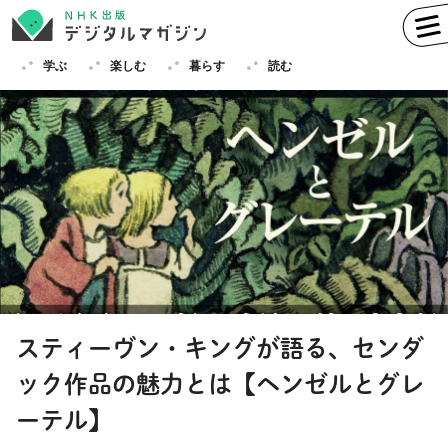
学ぶ
楽しむ
暮らす
読む
学ぶ
英語
フランス語
ドイツ語
イタリア語
スペイン語
ロシア語
中国語
ハングル（韓国語）
スティーヴン・キングが語る、センダ
その他
ック作品の魅力とは【ヘンゼルとグレ
楽しむ
趣味
俳句
短歌
囲碁
ーテル】