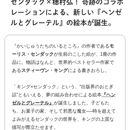
センダック×穂村弘！ 奇跡のコラボ
レーションによる、新しい『ヘンゼ
ルとグレーテル』の絵本が誕生。
『かいじゅうたちのいるところ』の作者である
モ
ーリス・センダック
が生前のこした絵が、1冊の作
品に。物語はなんと、世界的ベストセラー作家で
ある
スティーヴン・キング
による書きおろし。
「キング×センダック」という、“出版界のおとぎ
話”ともいえる、夢の組み合わせによる絵本
『ヘン
ゼルとグレーテル』
が誕生しました。子どもた
ち、お菓子の家、そして邪悪な魔女──時を超えて
よみがえるセンダックの世界を、キングの上質な
描写が際立たせます。