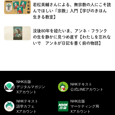
若松英輔さんによる、無宗教の人にこそ読
んでほしい「宗教」入門【学びのきほん
生きる教室】
没後80年を経たいま、アンネ・フランク
の生を静かに見つめ直す【わたしを忘れな
いで アンネが日記を書く前の物語】
NHK出版
NHKテキスト
デジタルマガジン
公式LINEアカウント
Xアカウント
NHKテキスト
NHK出版
語学カフェ
マーケティング局
Xアカウント
Xアカウント