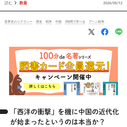
将棋
その他
読む
教養
2026/05/12
暮らす
料理
園芸
ハンドメイド
世界史のリテラシー
歴史
戦争
中国
2時間で学べる
アヘン戦争
健康
その他
読む
教養
NHK出版新書
NHKブックス
100分de名著
作品
その他
きょうの
レシピ
レシピ
その他
ABOUT
「西洋の衝撃」を機に中国の近代化
keyword
が始まったというのは本当か？