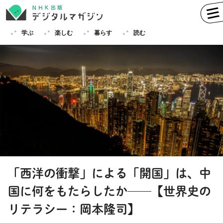
学ぶ
楽しむ
暮らす
読む
学ぶ
英語
フランス語
ドイツ語
イタリア語
スペイン語
ロシア語
中国語
ハングル（韓国語）
「西洋の衝撃」による「開国」は、中
その他
国に何をもたらしたか──【世界史の
楽しむ
趣味
俳句
短歌
囲碁
リテラシー：岡本隆司】