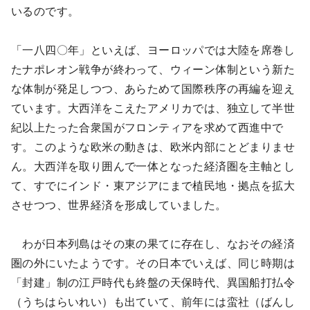
いるのです。
「一八四〇年」といえば、ヨーロッパでは大陸を席巻し
たナポレオン戦争が終わって、ウィーン体制という新た
な体制が発足しつつ、あらためて国際秩序の再編を迎え
ています。大西洋をこえたアメリカでは、独立して半世
紀以上たった合衆国がフロンティアを求めて西進中で
す。このような欧米の動きは、欧米内部にとどまりませ
ん。大西洋を取り囲んで一体となった経済圏を主軸とし
て、すでにインド・東アジアにまで植民地・拠点を拡大
させつつ、世界経済を形成していました。
わが日本列島はその東の果てに存在し、なおその経済
圏の外にいたようです。その日本でいえば、同じ時期は
「封建」制の江戸時代も終盤の天保時代、異国船打払令
（うちはらいれい）も出ていて、前年には蛮社（ばんし