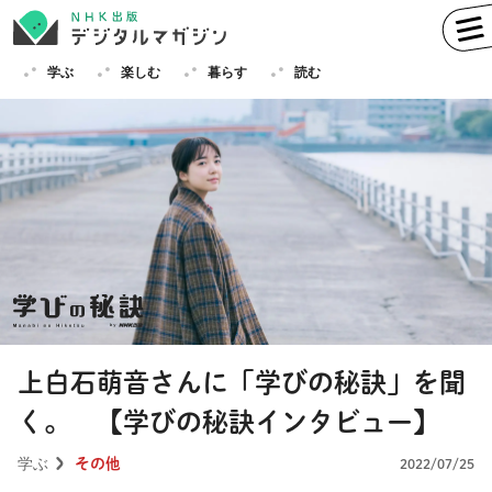
学ぶ
楽しむ
暮らす
読む
学ぶ
英語
フランス語
ドイツ語
イタリア語
スペイン語
ロシア語
中国語
ハングル（韓国語）
上白石萌音さんに「学びの秘訣」を聞
その他
く。 【学びの秘訣インタビュー】
楽しむ
趣味
俳句
短歌
囲碁
学ぶ
その他
2022/07/25