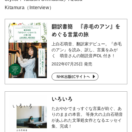
Kitamura（Interview）
翻訳書簡 『赤毛のアン』を
めぐる言葉の旅
上白石萌音、翻訳家デビュー。『赤毛
のアン』を読み、訳し、言葉をみが
く 萌音さんの朗読音声DL 付き！
2022年07月25日 発売
NHK出版ECサイトへ
いろいろ
たおやかでまっすぐな言葉が紡ぐ、あ
りのままの本音。 等身大の上白石萌音
があふれた文筆処女作となるエッセイ
集、完成！