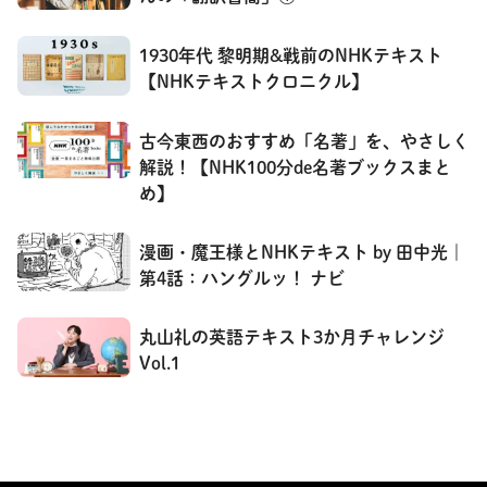
1930年代 黎明期&戦前のNHKテキスト
【NHKテキストクロニクル】
古今東西のおすすめ「名著」を、やさしく
解説！【NHK100分de名著ブックスまと
め】
漫画・魔王様とNHKテキスト by 田中光｜
第4話：ハングルッ！ ナビ
丸山礼の英語テキスト3か月チャレンジ
Vol.1