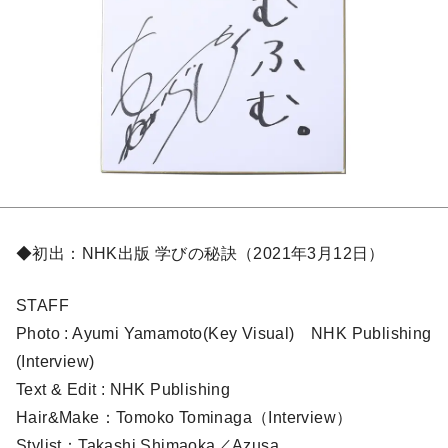
◆初出：NHK出版 学びの秘訣（2021年3月12日）
STAFF
Photo : Ayumi Yamamoto(Key Visual) NHK Publishing
(Interview)
Text & Edit : NHK Publishing
Hair&Make：Tomoko Tominaga（Interview）
Stylist：Takashi Shimaoka／Azusa