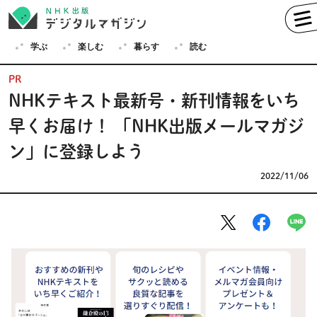
学ぶ
楽しむ
暮らす
読む
PR
NHKテキスト最新号・新刊情報をいち
早くお届け！ 「NHK出版メールマガジ
学ぶ
ン」に登録しよう
英語
フランス語
ドイツ語
イタリア語
2022/11/06
スペイン語
ロシア語
中国語
ハングル（韓国語）
その他
楽しむ
趣味
俳句
短歌
囲碁