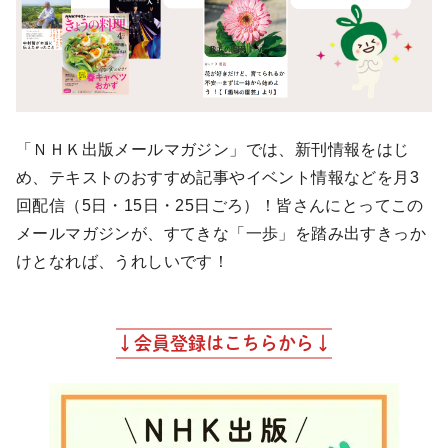
将棋
その他
暮らす
料理
園芸
ハンドメイド
健康
その他
読む
教養
NHK出版新書
「ＮＨＫ出版メールマガジン」では、新刊情報をはじ
め、テキストのおすすめ記事やイベント情報などを月3
NHKブックス
100分de名著
回配信（5日・15日・25日ごろ）！皆さんにとってこの
作品
その他
メールマガジンが、すてきな「一歩」を踏み出すきっか
けとなれば、うれしいです！
きょうの
レシピ
レシピ
その他
↓会員登録はこちらから↓
ABOUT
keyword