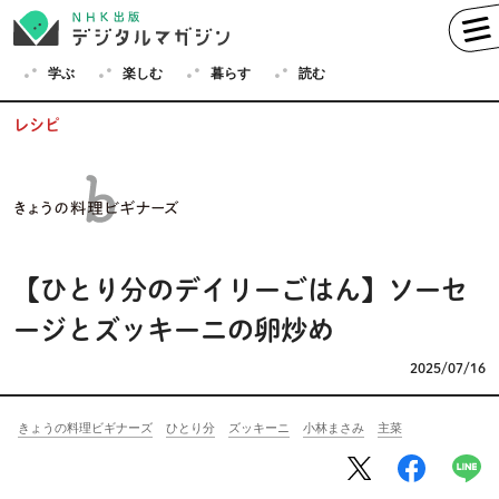
学ぶ
楽しむ
暮らす
読む
レシピ
学ぶ
英語
フランス語
ドイツ語
イタリア語
【ひとり分のデイリーごはん】ソーセ
スペイン語
ロシア語
ージとズッキーニの卵炒め
中国語
ハングル（韓国語）
2025/07/16
その他
きょうの料理ビギナーズ
ひとり分
ズッキーニ
小林まさみ
主菜
楽しむ
趣味
俳句
短歌
囲碁