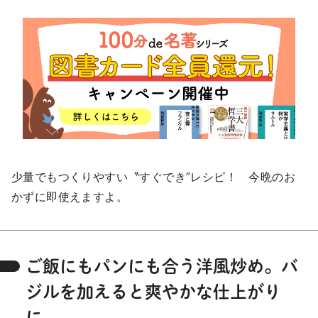
将棋
その他
暮らす
料理
園芸
ハンドメイド
健康
その他
読む
教養
NHK出版新書
NHKブックス
100分de名著
作品
その他
少量でもつくりやすい〝すぐでき″レシピ！ 今晩のお
かずに即使えますよ。
きょうの
レシピ
レシピ
その他
ご飯にもパンにも合う洋風炒め。バ
ABOUT
ジルを加えると爽やかな仕上がり
keyword
に。