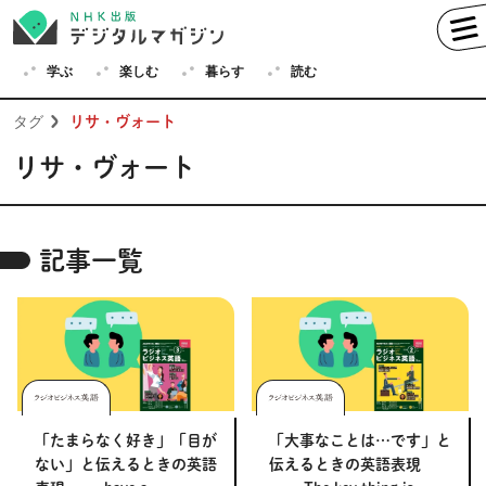
学ぶ
楽しむ
暮らす
読む
タグ
リサ・ヴォート
リサ・ヴォート
学ぶ
英語
フランス語
記事一覧
ドイツ語
イタリア語
スペイン語
ロシア語
中国語
ハングル（韓国語）
その他
「たまらなく好き」「目が
「大事なことは…です」と
楽しむ
趣味
俳句
短歌
囲碁
ない」と伝えるときの英語
伝えるときの英語表現