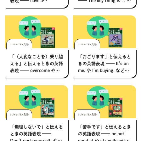
表現 –––– have a
–––– The key thing is . . .
将棋
その他
weakness for や can’t
や The point is . . . などの
resist などのニュアンスを
ニュアンスをネイティブが
暮らす
料理
園芸
ハンドメイド
ネイティブが解説 【ラジ
解説 【ラジオビジネス英
オビジネス英語】
語】
健康
その他
読む
教養
NHK出版新書
NHKブックス
100分de名著
「（大変なことを）乗り越
「おごります」と伝えると
える」と伝えるときの英語
きの英語表現 –––– It’s on
作品
その他
表現 –––– overcome や
me. や I’m buying. などの
get through などのニュア
ニュアンスをネイティブが
ンスをネイティブが解説
解説 【ラジオビジネス英
きょうの
レシピ
【ラジオビジネス英語】
語】
レシピ
その他
ABOUT
「無理しないで」と伝える
「苦手です」と伝えるとき
keyword
ときの英語表現 ––––
の英語表現 –––– be not
Don’t push yourself. や
good at や struggle with